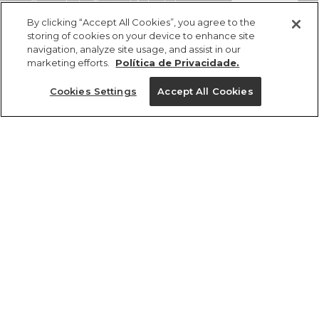
Canga Listra Tropical Achadinhos
comprar
R$ 219,00
R$ 120,45
By clicking “Accept All Cookies”, you agree to the
storing of cookies on your device to enhance site
navigation, analyze site usage, and assist in our
marketing efforts.
Política de Privacidade.
Cookies Settings
Accept All Cookies
ref 356832_55503
Canga Listra Tropical
Achadinhos
Tamanhos
R$ 219,00
R$ 120,45
U
tamanhos
1 un.
U
1 un.
Ver medidas da peça
Experimente
Novidade