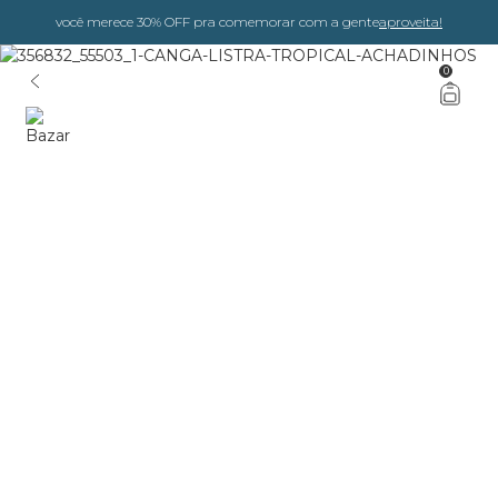
você merece 30% OFF pra comemorar com a gente
aproveita!
0