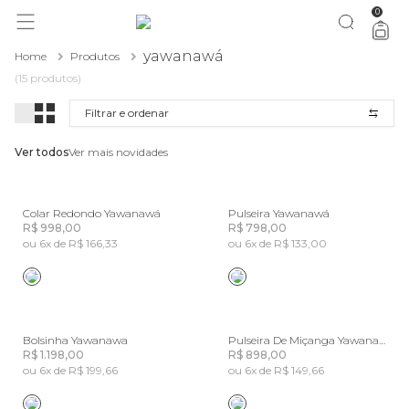
0
você merece 30% OFF pra comemorar com a gente
aproveita!
yawanawá
Home
Produtos
(15 produtos)
Filtrar e ordenar
Ver todos
Ver mais novidades
Colar Redondo Yawanawá
Pulseira Yawanawá
R$ 998,00
R$ 798,00
ou 6x de R$ 166,33
ou 6x de R$ 133,00
Bolsinha Yawanawa
Pulseira De Miçanga Yawanawa
R$ 1.198,00
R$ 898,00
ou 6x de R$ 199,66
ou 6x de R$ 149,66