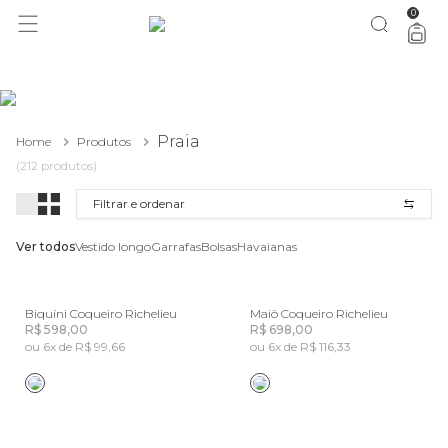
0
você merece 30% OFF pra comemorar com a gente
aproveita!
Praia
Home
Produtos
(212 produtos)
Filtrar e ordenar
Ver todos
Vestido longo
Garrafas
Bolsas
Havaianas
Biquíni Coqueiro Richelieu
Maiô Coqueiro Richelieu
R$ 598,00
R$ 698,00
ou 6x de R$ 99,66
ou 6x de R$ 116,33