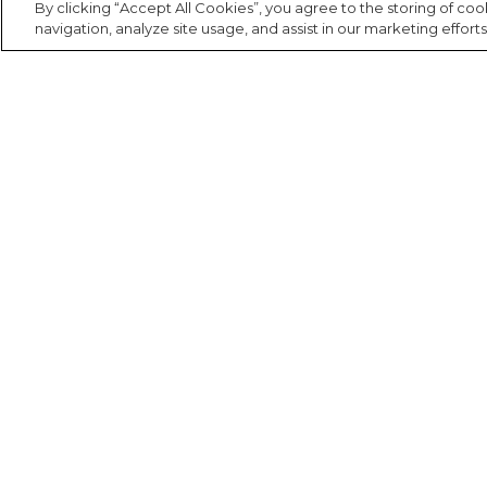
Sling
Sabonete
Sling
By clicking “Accept All Cookies”, you agree to the storing of co
praia
navigation, analyze site usage, and assist in our marketing efforts
Corda de celular
Frescobol
Caixa de metal
Bola
Espelho de bolsa
Institucional ETC
Minha conta
Fala FARM
Chaveiro
FARM Etc
Meus pedidos
Falar via whatsapp
A FARM
Meus desejos
Meia
Nossas lojas
Trabalhe aqui
Almofada de viagem
Fábula na FARM
Azzas 2154