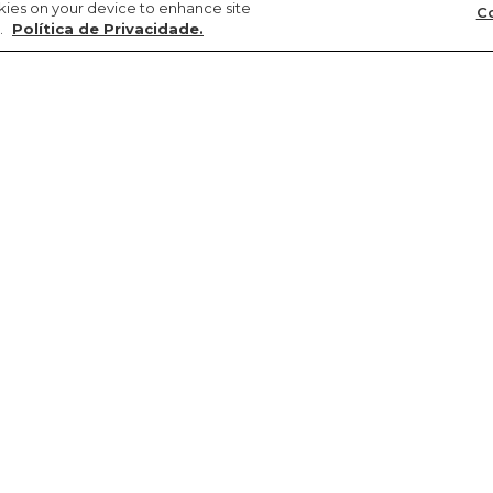
okies on your device to enhance site
Co
.
Política de Privacidade.
Precisa de ajuda?
Sustentabilidade
FARM Latam
Meus pedidos
Circularidade
Argentina
Troca e devolução
Gente
Chile
Entrega
Cultura
Colômbia
Promoções e cupons
Natureza
Paraguai
Produtos
Transparência
Peru
Regulamento de promo
Re-FARM
Uruguai