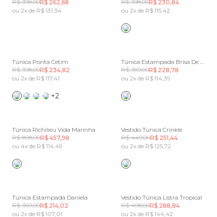
R$ 398,00
R$ 398,00
R$ 262,68
R$ 230,84
ou 2x de R$ 131,34
ou 2x de R$ 115,42
Túnica Ponta Cetim
Túnica Estampada Brisa De Rio
R$ 398,00
R$ 369,00
R$ 234,82
R$ 228,78
ou 2x de R$ 117,41
ou 2x de R$ 114,39
+2
Túnica Richilieu Vida Marinha
Vestido Túnica Crinkle
R$ 898,00
R$ 449,00
R$ 457,98
R$ 251,44
ou 4x de R$ 114,49
ou 2x de R$ 125,72
Túnica Estampada Daniela
Vestido Túnica Listra Tropical
R$ 369,00
R$ 498,00
R$ 214,02
R$ 288,84
ou 2x de R$ 107,01
ou 2x de R$ 144,42