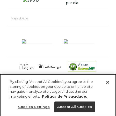
Mapa do site
site
ÓTIMO
seguro
By clicking “Accept All Cookies”, you agree to the
FARM RIO CIDADE MARAVILHOSA INDUSTRIA E COMERCIO DE
storing of cookies on your device to enhance site
ROUPAS SA. - Av Coronel Phidias Tavora 360, Blc 1 Armazém 1 -
navigation, analyze site usage, and assist in our
Pavuna - Rio de Janeiro - RJ - CEP: 21535-510. CNPJ: 09.611.669/0005-18
marketing efforts.
Política de Privacidade.
Ajuda?
Cookies Settings
Accept All Cookies