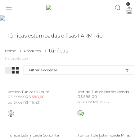
0
você merece 30% OFF pra comemorar com a gente
aproveita!
Túnicas estampadas e lisas FARM Rio
túnicas
Home
Produtos
(12 produtos)
Filtrar e ordenar
Vestido Túnica Guipure
Vestido Túnica Botões Renda
R$ 998,00
R$ 598,00
R$ 698,60
ou 6x de R$ 99,66
ou 6x de R$ 116,43
Túnica Estampada Conchita
Túnica Tule Estampada Mirante