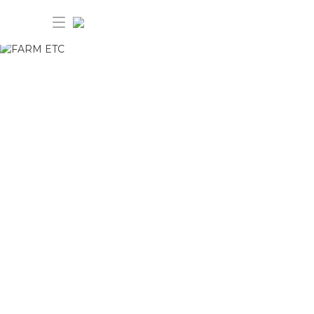
30%OFF ANIVERSÁRIO FARM Etc
Dia dos pais: 40%OFF
Novidades
Produtos
Novidades
Bazar 30%OFF
Produtos