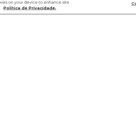
okies on your device to enhance site
Co
.
Política de Privacidade.
Precisa de ajuda?
Sustentabilidade
FARM Latam
Meus pedidos
Circularidade
Argentina
Troca e devolução
Gente
Chile
Entrega
Cultura
Colômbia
Promoções e cupons
Natureza
Paraguai
Produtos
Transparência
Peru
Regulamento de promo
Re-FARM
Uruguai