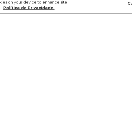
okies on your device to enhance site
Co
.
Política de Privacidade.
Precisa de ajuda?
Sustentabilidade
FARM Latam
Meus pedidos
Circularidade
Argentina
Troca e devolução
Gente
Chile
Entrega
Cultura
Colômbia
Promoções e cupons
Natureza
Paraguai
Produtos
Transparência
Peru
Regulamento de promo
Re-FARM
Uruguai