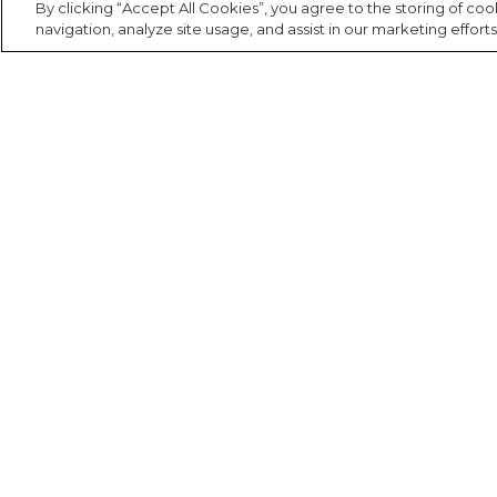
Cartão postal
Fantasia
By clicking “Accept All Cookies”, you agree to the storing of co
Calça
navigation, analyze site usage, and assist in our marketing efforts
Carteira
Acessório
Casaco
Cooler
Jeans
Corda de
celular
Praia
Espelho de
Institucional
Minha conta
Fala FARM
bolsa
Acessório
A FARM
Meus pedidos
Falar via Whatsapp
FARM Etc
Estojo
Meus desejos
Nossas lojas
Fone e
Trabalhe aqui
headphone
Fábula na FARM
Azzas 2154
Frescobol