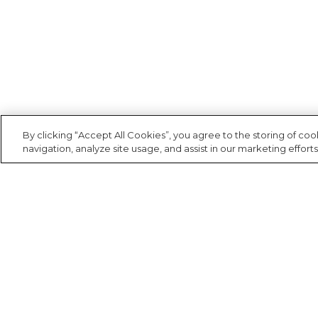
Camping
Casaco
Saia
Canga
Fantasia
Calça
Cartão postal
Acessório
Casaco
Carteira
By clicking “Accept All Cookies”, you agree to the storing of co
Jeans
navigation, analyze site usage, and assist in our marketing efforts
Cooler
Praia
Corda de celular
Acessório
Espelho de bolsa
Estojo