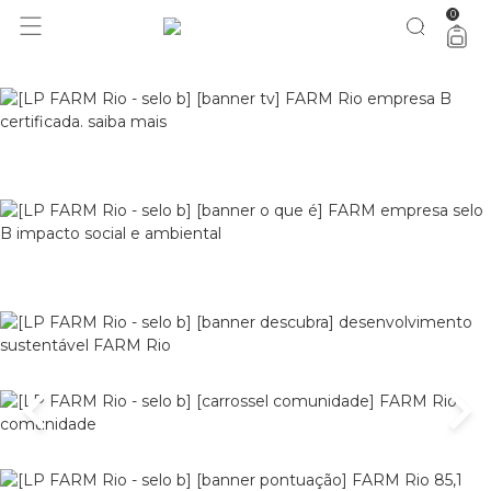
0
você merece 30% OFF pra comemorar com a gente
aproveita!