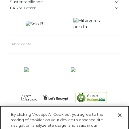
Sustentabilidade
FARM Latam
Mapa do site
site
ÓTIMO
seguro
By clicking “Accept All Cookies”, you agree to the
FARM RIO CIDADE MARAVILHOSA INDUSTRIA E COMERCIO DE
storing of cookies on your device to enhance site
ROUPAS SA. - Av Coronel Phidias Tavora 360, Blc 1 Armazém 1 -
navigation, analyze site usage, and assist in our
Pavuna - Rio de Janeiro - RJ - CEP: 21535-510. CNPJ: 09.611.669/0005-18