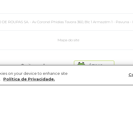
PAS SA. - Av Coronel Phidias Tavora 360, Blc 1 Armazém 1 - Pavuna - Rio de
Mapa do site
site
ÓTIMO
seguro
okies on your device to enhance site
Co
.
Política de Privacidade.