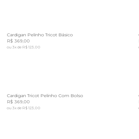
M
G
GG
Cardigan Pelinho Tricot Básico
R$ 369,00
ou 3x de R$ 123,00
Incluir na mochila
GG
Cardigan Tricot Pelinho Com Bolso
R$ 369,00
ou 3x de R$ 123,00
Incluir na mochila
Incluir na mochila