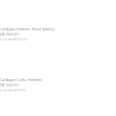
G
GG
Cardigan Pelinho Tricot Básico
R$ 369,00
ou 3x de R$ 123,00
Incluir na mochila
M
Cardigan Curto Pelinho
R$ 349,00
ou 3x de R$ 116,33
Incluir na mochila
Incluir na mochila