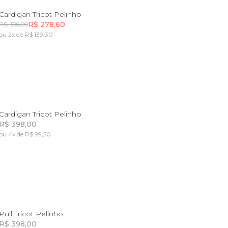
PP
P
M
G
GG
Cardigan Tricot Pelinho
R$ 278,60
R$ 398,00
ou 2x de R$ 139,30
Incluir na mochila
M
G
GG
Cardigan Tricot Pelinho
R$ 398,00
ou 4x de R$ 99,50
Incluir na mochila
P
G
GG
Pull Tricot Pelinho
R$ 398,00