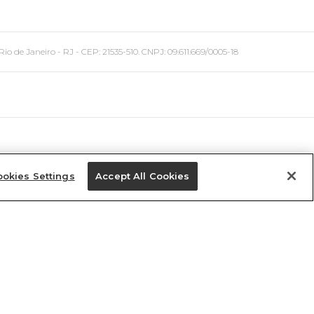
 Janeiro - RJ - CEP: 21535-510. CNPJ: 09.611.669/0005-18
okies Settings
Accept All Cookies