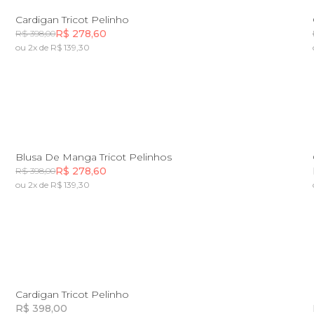
M
G
GG
Cardigan Tricot Pelinho
R$ 278,60
R$ 398,00
ou 2x de R$ 139,30
Incluir na mochila
PP
P
M
G
GG
Blusa De Manga Tricot Pelinhos
R$ 278,60
R$ 398,00
ou 2x de R$ 139,30
Incluir na mochila
G
GG
Cardigan Tricot Pelinho
R$ 398,00