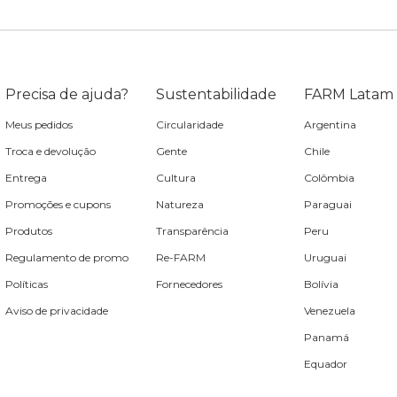
Precisa de ajuda?
Sustentabilidade
FARM Latam
Meus pedidos
Circularidade
Argentina
Troca e devolução
Gente
Chile
Entrega
Cultura
Colômbia
Promoções e cupons
Natureza
Paraguai
Produtos
Transparência
Peru
Regulamento de promo
Re-FARM
Uruguai
Políticas
Fornecedores
Bolívia
Aviso de privacidade
Venezuela
Panamá
Equador