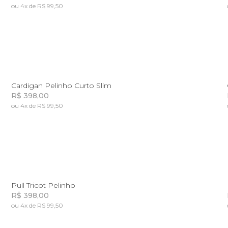
ou 4x de R$ 99,50
Incluir na mochila
P
G
GG
Cardigan Pelinho Curto Slim
R$ 398,00
ou 4x de R$ 99,50
Incluir na mochila
P
M
G
GG
Pull Tricot Pelinho
R$ 398,00
ou 4x de R$ 99,50
Incluir na mochila