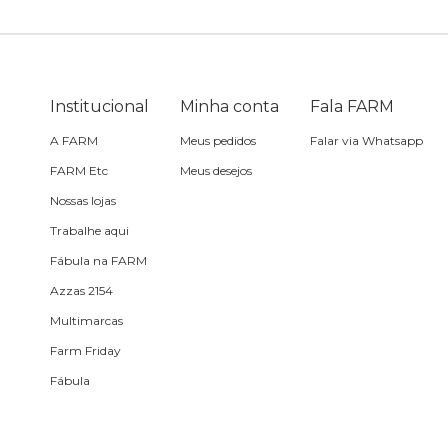
Estojo
Fone e headphone
Institucional
Minha conta
Fala FARM
A FARM
Meus pedidos
Falar via Whatsapp
Frescobol
FARM Etc
Meus desejos
Nossas lojas
Lancheira
Trabalhe aqui
Fábula na FARM
Lenço
Azzas 2154
Multimarcas
Mala
Farm Friday
Fábula
Meia