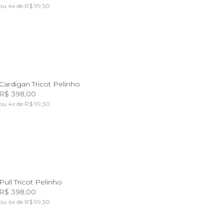
ou 4x de R$ 99,50
Incluir na mochila
G
GG
Cardigan Tricot Pelinho
R$ 398,00
ou 4x de R$ 99,50
Incluir na mochila
P
M
G
GG
Pull Tricot Pelinho
R$ 398,00
ou 4x de R$ 99,50
Incluir na mochila