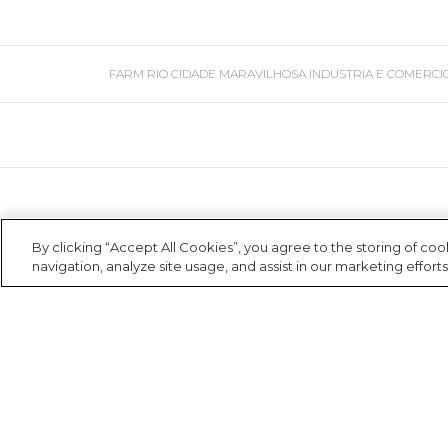
Necessaire
Óculos de sol
FARM RIO CIDADE MARAVILHOSA INDUSTRIA E COMERCIO DE ROU
Pin e patch
Planner
Pochete
By clicking “Accept All Cookies”, you agree to the storing of co
navigation, analyze site usage, and assist in our marketing efforts
Porta incenso e incensário
Porta isqueiro
Sabonete