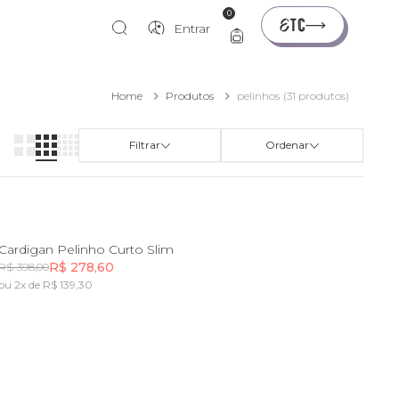
0
Entrar
Home
Produtos
pelinhos
(31 produtos)
Filtrar
Ordenar
PP
P
M
G
GG
Cardigan Pelinho Curto Slim
R$ 278,60
R$ 398,00
ou 2x de R$ 139,30
Incluir na mochila