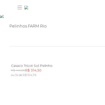
Pelinhos FARM Rio
30% OFF ANIVERSÁRIO FARM
Novidades
PP
P
M
G
GG
Casaco Tricot Sol Pelinho
R$ 314,30
R$ 449,00
Roupas
ou 3x de R$ 104,76
Novidades
Incluir na mochila
Bazar
Roupas
Ver tudo
FARM Etc
Bazar