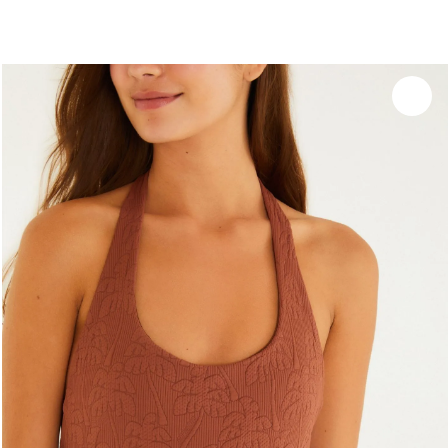
você merece 30% OFF pra comemorar com a gente
aproveita!
Experimente