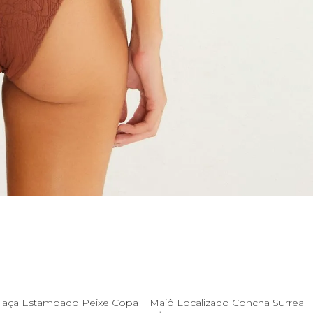
P
M
G
GG
PP
P
G
GG
 Taça Estampado Peixe Copa
Maiô Localizado Concha Surreal