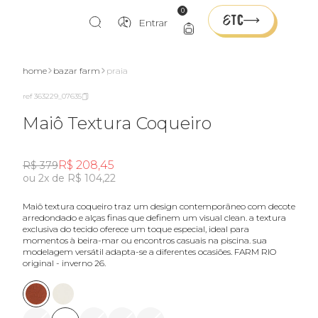
0
Entrar
home
bazar farm
praia
ref 363229_07635
Maiô Textura Coqueiro
R$ 208,45
R$ 379
ou 2x de R$ 104,22
maiô textura coqueiro traz um design contemporâneo com decote
arredondado e alças finas que definem um visual clean. a textura
exclusiva do tecido oferece um toque especial, ideal para
momentos à beira-mar ou encontros casuais na piscina. sua
modelagem versátil adapta-se a diferentes ocasiões. FARM RIO
original - inverno 26.