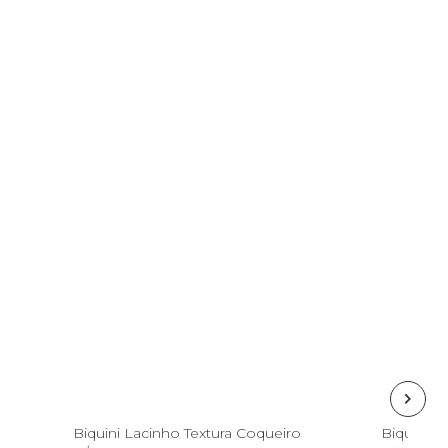
PP
P
GG
Biquini Lacinho Textura Coqueiro
Biquini L