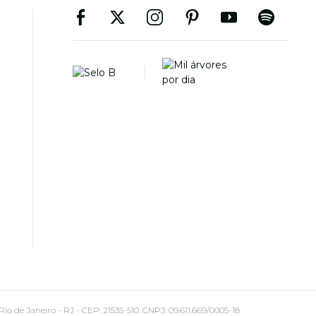
 Janeiro - RJ - CEP: 21535-510. CNPJ: 09.611.669/0005-18