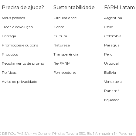
Precisa de ajuda?
Sustentabilidade
FARM Latam
Meus pedidos
Circularidade
Argentina
Troca e devolução
Gente
Chile
Entrega
Cultura
Colômbia
Promoções e cupons
Natureza
Paraguai
Produtos
Transparência
Peru
Regulamento de promo
Re-FARM
Uruguai
Políticas
Fornecedores
Bolívia
Aviso de privacidade
Venezuela
Panamá
Equador
PAS SA. - Av Coronel Phidias Tavora 360, Blc 1 Armazém 1 - Pavuna - Rio de