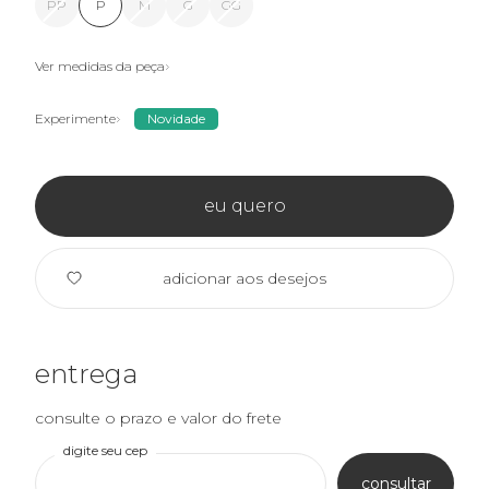
PP
P
M
G
GG
Ver medidas da peça
Experimente
Novidade
eu quero
adicionar aos desejos
entrega
consulte o prazo e valor do frete
digite seu cep
consultar