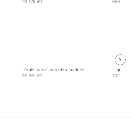
R$ 178,80
R
R$ 298,00
Incluir na mochila
G
P
Biquini Meia Taca Vida Marinha
Biquini L
R$ 261,69
R$ 167,4
Incluir na mochila
Incluir na mochila