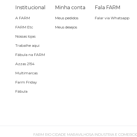
Óculos de sol
Institucional
Minha conta
Fala FARM
A FARM
Meus pedidos
Falar via Whatsapp
Pin e patch
FARM Etc
Meus desejos
Nossas lojas
Planner
Trabalhe aqui
Fábula na FARM
Pochete
Azzas 2154
Multimarcas
Porta incenso e incensário
Farm Friday
Fábula
Porta isqueiro
Sabonete
Skate
FARM RIO CIDADE MARAVILHOSA INDUSTRIA E COMERCIO DE ROU