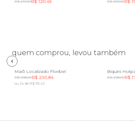
R$ 120,45
R$ 1
R$ 219,00
R$ 329,00
Fone e headphone
Incluir na mochila
Incluir na mochila
Frescobol
Lancheira
quem comprou, levou também
Lenço
PP
P
M
G
PP
Maiô Localizado Floribel
Biquini Hotpa
R$ 230,84
R$ 1
R$ 398,00
R$ 298,00
Mala
ou 2x de R$ 115,42
Incluir na mochila
Meia
Necessaire