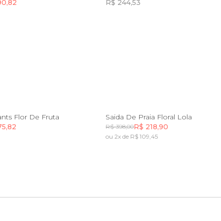
90,82
R$ 244,53
Incluir na mochila
Incluir na mochila
P
M
G
GG
PP
P
M
G
G
nts Flor De Fruta
Saida De Praia Floral Lola
75,82
R$ 218,90
R$ 398,00
ou 2x de R$ 109,45
Incluir na mochila
Incluir na mochila