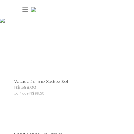
30% OFF ANIVERSÁRIO FARM
Novidades
6
8
Vestido Junino Xadrez Sol
R$ 398,00
Roupas
ou 4x de R$ 99,50
Novidades
Incluir na mochila
Bazar
Roupas
Ver tudo
FARM Etc
Bazar
6