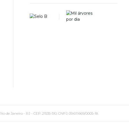
 Janeiro - RJ - CEP: 21535-510. CNPJ: 09.611.669/0005-18