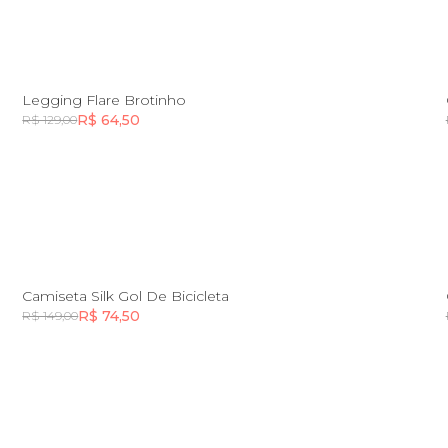
8
Legging Flare Brotinho
R$ 64,50
R$ 129,00
Incluir na mochila
Incluir na mochila
2
6
Camiseta Silk Gol De Bicicleta
R$ 74,50
R$ 149,00
Incluir na mochila