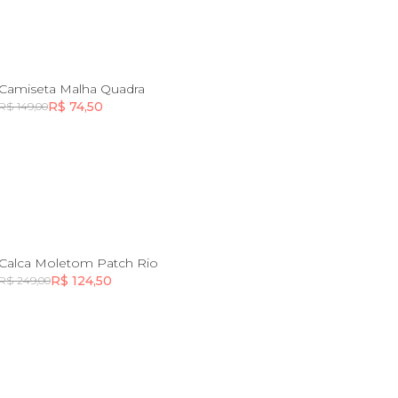
6
Camiseta Malha Quadra
R$ 74,50
R$ 149,00
Incluir na mochila
Incluir na mochila
4
6
Calca Moletom Patch Rio
R$ 124,50
R$ 249,00
Incluir na mochila