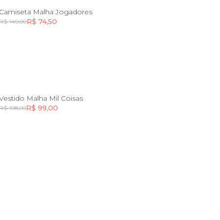
6
Camiseta Malha Jogadores
R$ 74,50
R$ 149,00
Incluir na mochila
Incluir na mochila
2
4
6
Vestido Malha Mil Coisas
R$ 99,00
R$ 198,00
Incluir na mochila