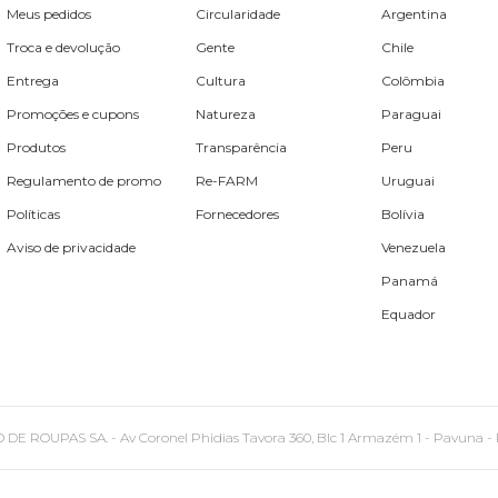
Meus pedidos
Circularidade
Argentina
Troca e devolução
Gente
Chile
Entrega
Cultura
Colômbia
Promoções e cupons
Natureza
Paraguai
Produtos
Transparência
Peru
Regulamento de promo
Re-FARM
Uruguai
Políticas
Fornecedores
Bolívia
Aviso de privacidade
Venezuela
Panamá
Equador
PAS SA. - Av Coronel Phidias Tavora 360, Blc 1 Armazém 1 - Pavuna - Rio de