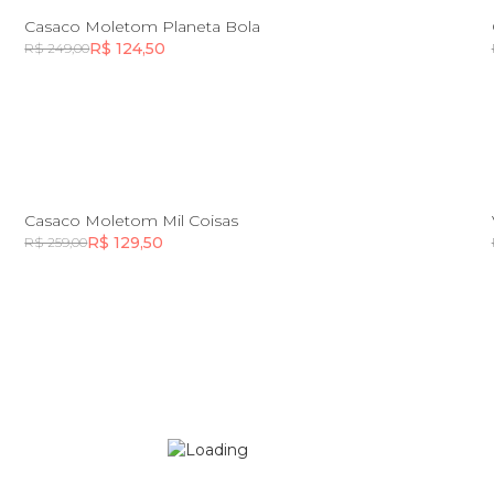
4
Casaco Moletom Planeta Bola
R$ 124,50
R$ 249,00
Incluir na mochila
Incluir na mochila
4
6
8
10
Casaco Moletom Mil Coisas
R$ 129,50
R$ 259,00
Incluir na mochila