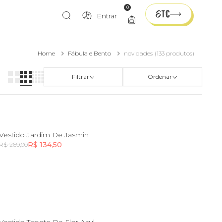
0
Entrar
Home
Fábula e Bento
novidades
(133 produtos)
Filtrar
Ordenar
2
Vestido Jardim De Jasmin
R$ 134,50
R$ 269,00
Incluir na mochila
Incluir na mochila
4
8