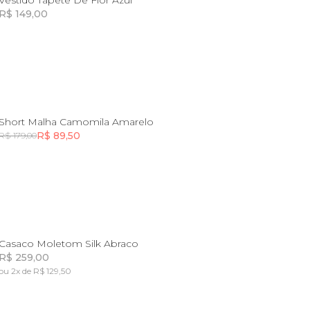
Vestido Tapete De Flor Azul
R$ 149,00
Incluir na mochila
4
6
Short Malha Camomila Amarelo
R$ 89,50
R$ 179,00
Incluir na mochila
2
4
Casaco Moletom Silk Abraco
R$ 259,00
ou 2x de R$ 129,50
Incluir na mochila