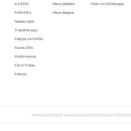
A FARM
Meus pedidos
Falar via Whatsapp
Estojo
FARM Etc
Meus desejos
Nossas lojas
Fone e headphone
Trabalhe aqui
Fábula na FARM
Frescobol
Azzas 2154
Multimarcas
Lancheira
Farm Friday
Fábula
Lenço
Mala
Meia
FARM RIO CIDADE MARAVILHOSA INDUSTRIA E COMERCIO DE ROU