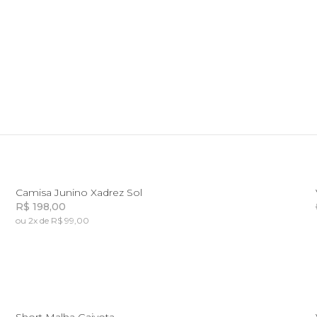
2
4
6
Camisa Junino Xadrez Sol
R$ 198,00
ou 2x de R$ 99,00
Incluir na mochila
6
10