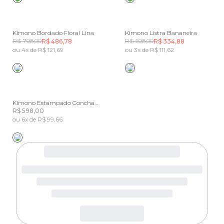
Kimono Bordado Floral Lina
Kimono Listra Bananeira
R$ 798,00
R$ 598,00
R$ 486,78
R$ 334,88
ou 4x de R$ 121,69
ou 3x de R$ 111,62
Kimono Estampado Concha Pintada
R$ 598,00
ou 6x de R$ 99,66