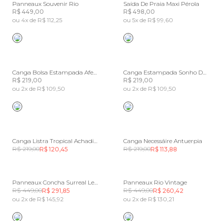
Panneaux Souvenir Rio
Saída De Praia Maxi Pérola
R$ 449,00
R$ 498,00
ou 4x de R$ 112,25
ou 5x de R$ 99,60
Canga Bolsa Estampada Afeto Tropical
Canga Estampada Sonho De Pássaro Achadinhos
R$ 219,00
R$ 219,00
ou 2x de R$ 109,50
ou 2x de R$ 109,50
Canga Listra Tropical Achadinhos
Canga Necessáire Antuerpia
R$ 219,00
R$ 219,00
R$ 120,45
R$ 113,88
Panneaux Concha Surreal Lenço
Panneaux Rio Vintage
R$ 449,00
R$ 449,00
R$ 291,85
R$ 260,42
ou 2x de R$ 145,92
ou 2x de R$ 130,21