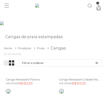
0
você merece 30% OFF pra comemorar com a gente
aproveita!
Cangas de praia estampadas
Cangas
Home
Produtos
Praia
(12 produtos)
Filtrar e ordenar
Canga Necessaire Florara
Canga Necessaire Cidade Maravilha
R$ 219,00
R$ 219,00
R$ 153,30
R$ 153,30