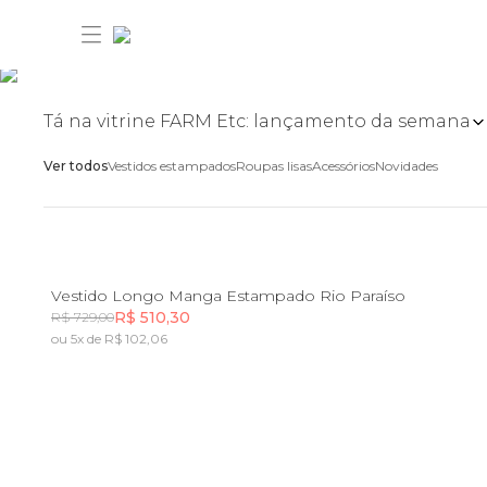
Tá na vitrine FARM Etc: lançamento da semana
Ver todos
Vestidos estampados
Roupas lisas
Acessórios
Novidades
30% ANIVERSÁRIO FARM
Novidades
30% ANIVERSÁRIO FARM
P
Vestido Longo Manga Estampado Rio Paraíso
R$ 510,30
R$ 729,00
Roupas
ou 5x de R$ 102,06
Novidades
Incluir na mochila
Incluir na mochila
Ver tudo
Bazar
Roupas
Vestidos com 30%
Ver tudo
FARM Etc
Bazar