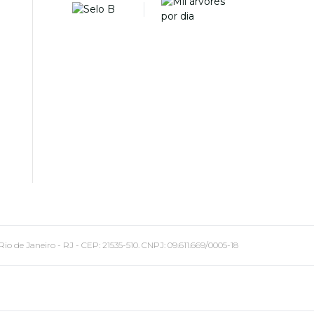
 Janeiro - RJ - CEP: 21535-510. CNPJ: 09.611.669/0005-18