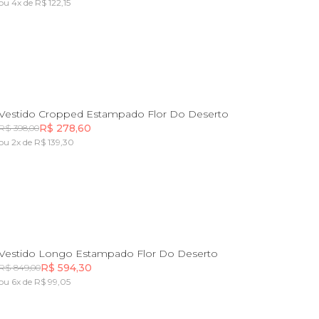
ou 4x de R$ 122,15
Incluir na mochila
PP
P
M
G
GG
Vestido Cropped Estampado Flor Do Deserto
R$ 278,60
R$ 398,00
ou 2x de R$ 139,30
Incluir na mochila
PP
P
M
G
GG
Vestido Longo Estampado Flor Do Deserto
R$ 594,30
R$ 849,00
ou 6x de R$ 99,05
Incluir na mochila