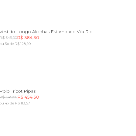
PP
P
M
G
GG
Vestido Longo Alcinhas Estampado Vila Rio
R$ 384,30
R$ 549,00
ou 3x de R$ 128,10
Incluir na mochila
PP
P
M
G
GG
Polo Tricot Pipas
R$ 454,30
R$ 649,00
ou 4x de R$ 113,57
Incluir na mochila