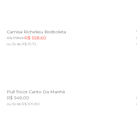
PP
P
M
G
GG
Camisa Richelieu Borboleta
R$ 558,60
R$ 798,00
ou 5x de R$ 111,72
Incluir na mochila
P
M
G
Pull Tricot Canto Da Manhã
R$ 549,00
ou 5x de R$ 109,80
Incluir na mochila