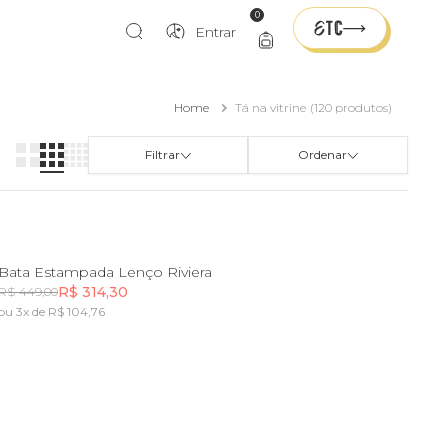
0
Entrar
Home
Tá na vitrine
(120 produtos)
Filtrar
Ordenar
PP
P
M
G
GG
Bata Estampada Lenço Riviera
R$ 314,30
R$ 449,00
ou 3x de R$ 104,76
Incluir na mochila