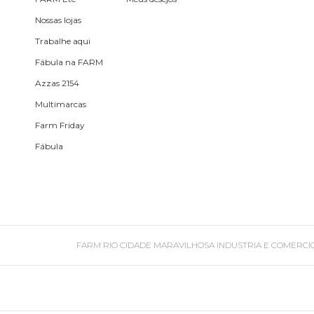
Nossas lojas
Fone e headphone
Trabalhe aqui
Fábula na FARM
Frescobol
Azzas 2154
Multimarcas
Lancheira
Farm Friday
Fábula
Lenço
Mala
Meia
FARM RIO CIDADE MARAVILHOSA INDUSTRIA E COMERCIO DE ROU
Necessaire