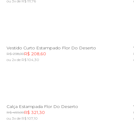
ou 3x de R$ 111,76
Incluir na mochila
PP
P
M
G
GG
Vestido Curto Estampado Flor Do Deserto
R$ 208,60
R$ 298,00
ou 2x de R$ 104,30
Incluir na mochila
PP
P
M
G
GG
Calça Estampada Flor Do Deserto
R$ 321,30
R$ 459,00
ou 3x de R$ 107,10
Incluir na mochila