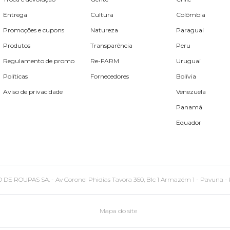
Entrega
Cultura
Colômbia
Promoções e cupons
Natureza
Paraguai
Produtos
Transparência
Peru
Regulamento de promo
Re-FARM
Uruguai
Políticas
Fornecedores
Bolívia
Aviso de privacidade
Venezuela
Panamá
Equador
PAS SA. - Av Coronel Phidias Tavora 360, Blc 1 Armazém 1 - Pavuna - Rio de
Mapa do site