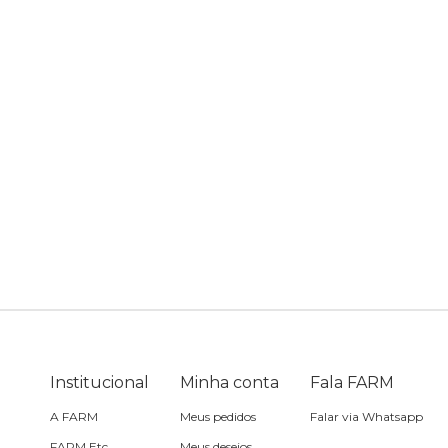
Camping
Casaco
Saia
Canga
Fantasia
Calça
Cartão postal
Acessório
Casaco
Carteira
Jeans
Cooler
Praia
Corda de celular
Acessório
Espelho de bolsa
Institucional
Minha conta
Fala FARM
A FARM
Meus pedidos
Falar via Whatsapp
Estojo
FARM Etc
Meus desejos