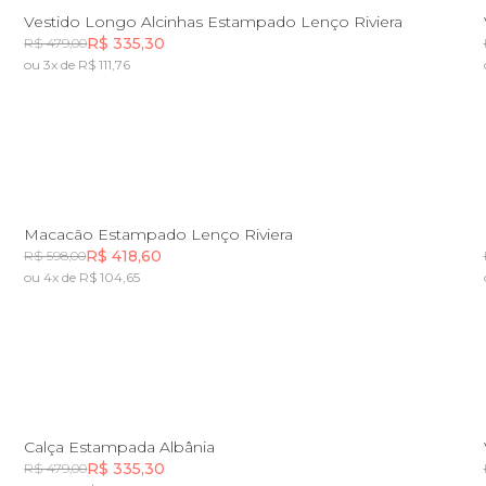
PP
P
M
G
GG
Vestido Longo Alcinhas Estampado Lenço Riviera
R$ 335,30
R$ 479,00
ou 3x de R$ 111,76
Incluir na mochila
PP
P
M
G
GG
Macacão Estampado Lenço Riviera
R$ 418,60
R$ 598,00
ou 4x de R$ 104,65
Incluir na mochila
PP
P
M
G
GG
Calça Estampada Albânia
R$ 335,30
R$ 479,00