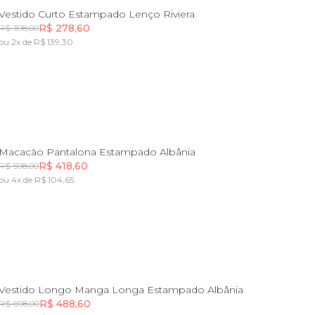
PP
P
M
G
GG
Vestido Curto Estampado Lenço Riviera
R$ 278,60
R$ 398,00
ou 2x de R$ 139,30
Incluir na mochila
PP
P
M
G
GG
Macacão Pantalona Estampado Albânia
R$ 418,60
R$ 598,00
ou 4x de R$ 104,65
Incluir na mochila
PP
P
M
G
GG
Vestido Longo Manga Longa Estampado Albânia
R$ 488,60
R$ 698,00