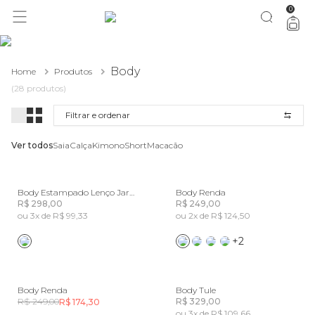
0
Body
Home
Produtos
(28 produtos)
Filtrar e ordenar
Ver todos
Saia
Calça
Kimono
Short
Macacão
Body Estampado Lenço Jardim Real
Body Renda
R$ 298,00
R$ 249,00
ou 3x de R$ 99,33
ou 2x de R$ 124,50
+2
Body Renda
Body Tule
R$ 249,00
R$ 329,00
R$ 174,30
ou 3x de R$ 109,66