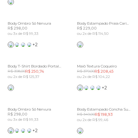
Body Ombro Só Nervura
Body Estampado Praia Carioca
R$ 298,00
R$ 229,00
ou 3x de R$ 99,33
ou 2x de R$ 114,50
+2
Body T-Shirt Bordado Portal Pb
Maiô Textura Coqueiro
R$ 398,00
R$ 379,00
R$ 250,74
R$ 208,45
ou 2x de R$ 125,37
ou 2x de R$ 104,22
+2
Body Ombro Só Nervura
Body Estampado Concha Surreal Lenço
R$ 298,00
R$ 349,00
R$ 198,93
ou 3x de R$ 99,33
ou 2x de R$ 99,46
+2