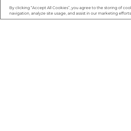
Canga
Casaco
Saia
By clicking “Accept All Cookies”, you agree to the storing of co
navigation, analyze site usage, and assist in our marketing efforts
Cartão postal
Fantasia
Calça
Carteira
Acessório
Casaco
Cooler
Jeans
Corda de
celular
Praia
Institucional
Minha conta
Fala FARM
Espelho de
A FARM
Meus pedidos
Falar via Whatsapp
bolsa
Acessório
FARM Etc
Meus desejos
Estojo
Nossas lojas
Trabalhe aqui
Fone e
Fábula na FARM
headphone