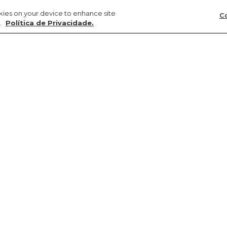
okies on your device to enhance site
Co
.
Política de Privacidade.
Precisa de ajuda?
Sustentabilidade
FARM Latam
Meus pedidos
Circularidade
Argentina
Troca e devolução
Gente
Chile
Entrega
Cultura
Colômbia
Promoções e cupons
Natureza
Paraguai
Produtos
Transparência
Peru