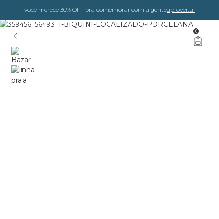
você merece 30% OFF pra comemorar com a gente
aproveita!
0