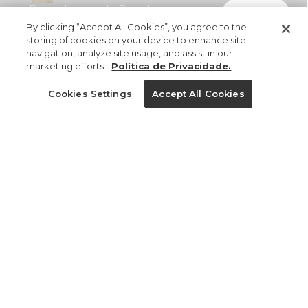
Biquini Localizado Porcelana
comprar
R$ 398,00
R$ 218,90
By clicking “Accept All Cookies”, you agree to the
storing of cookies on your device to enhance site
navigation, analyze site usage, and assist in our
marketing efforts.
Política de Privacidade.
Cookies Settings
Accept All Cookies
ref 359456_56493
Biquini Localizado
Porcelana
Tamanhos
R$ 398,00
R$ 218,90
2x R$ 109,45 sem juros
P
G
M
PP
GG
tamanhos
1 un.
1 un.
PP
P
M
G
GG
Ver medidas da peça