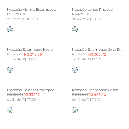
Macacão Alcinha Estampado Jardim Boho
Macacão Longo Plissado
R$ 529,00
R$ 429,00
ou 5x de R$ 105,80
ou 4x de R$ 107,25
Macacão Estampado Kyoto
Macacão Estampado Selva De Flor
R$ 498,00
R$ 598,00
R$ 278,88
R$ 382,72
ou 2x de R$ 139,44
ou 3x de R$ 127,57
Macacão Palazzo Estampado Maxi Orquídeas
Macacão Estampado Coletânea Tropical
R$ 559,00
R$ 598,00
R$ 352,17
R$ 448,50
ou 3x de R$ 117,39
ou 4x de R$ 112,12