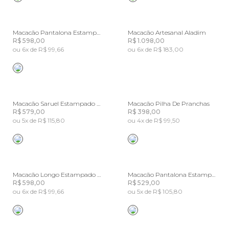
Macacão Pantalona Estampado Flor Do Deserto
Macacão Artesanal Aladim
R$ 598,00
R$ 1.098,00
ou 6x de R$ 99,66
ou 6x de R$ 183,00
Macacão Saruel Estampado Bandana Jardim
Macacão Pilha De Pranchas
R$ 579,00
R$ 398,00
ou 5x de R$ 115,80
ou 4x de R$ 99,50
Macacão Longo Estampado Lenço Maravilha
Macacão Pantalona Estampado Luna
R$ 598,00
R$ 529,00
ou 6x de R$ 99,66
ou 5x de R$ 105,80