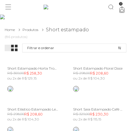
0
você merece 30% OFF pra comemorar com a gente
aproveita!
Short estampado
Home
Produtos
(86 produtos)
Filtrar e ordenar
Short Estampado Horta Tropical
Short Estampado Floral Doce
R$ 369,00
R$ 298,00
R$ 258,30
R$ 208,60
ou 2x de R$ 129,15
ou 2x de R$ 104,30
Short Elástico Estampado Legumes
Short Saia Estampado Café Da Tarde
R$ 298,00
R$ 329,00
R$ 208,60
R$ 230,30
ou 2x de R$ 104,30
ou 2x de R$ 115,15