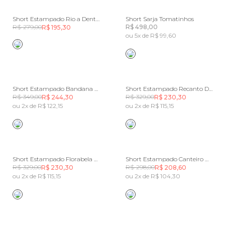
Short Estampado Rio a Dentro
Short Sarja Tomatinhos
R$ 279,00
R$ 498,00
R$ 195,30
ou 5x de R$ 99,60
Short Estampado Bandana Jardim
Short Estampado Recanto De Flor
R$ 349,00
R$ 329,00
R$ 244,30
R$ 230,30
ou 2x de R$ 122,15
ou 2x de R$ 115,15
Short Estampado Florabela Rosa
Short Estampado Canteiro De Passarinhos
R$ 329,00
R$ 298,00
R$ 230,30
R$ 208,60
ou 2x de R$ 115,15
ou 2x de R$ 104,30