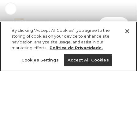
Maiô Localizado Lenço Brisa De Rio
comprar
R$ 449,00
R$ 246,95
By clicking “Accept All Cookies”, you agree to the
storing of cookies on your device to enhance site
navigation, analyze site usage, and assist in our
marketing efforts.
Política de Privacidade.
Cookies Settings
Accept All Cookies
ref 358361_56177
Maiô Localizado
Lenço Brisa De Rio
Tamanhos
R$ 449,00
R$ 246,95
2x R$ 123,47 sem juros
M
PP
GG
G
P
tamanhos
1 un.