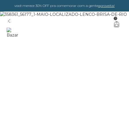
você merece 30% OFF pra comemorar com a gente
aproveita!
0