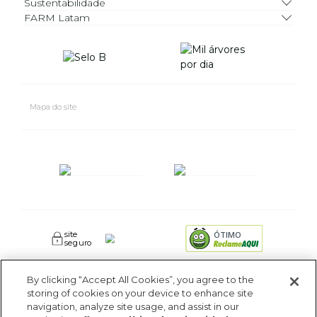
Sustentabilidade
FARM Latam
Mapa do site
site
ÓTIMO
seguro
By clicking “Accept All Cookies”, you agree to the
FARM RIO CIDADE MARAVILHOSA INDUSTRIA E COMERCIO DE
storing of cookies on your device to enhance site
ROUPAS SA. - Av Coronel Phidias Tavora 360, Blc 1 Armazém 1 -
navigation, analyze site usage, and assist in our
Pavuna - Rio de Janeiro - RJ - CEP: 21535-510. CNPJ: 09.611.669/0005-18