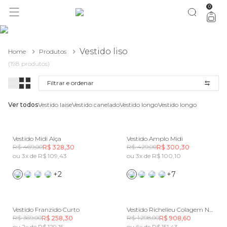
0
você merece 30% OFF pra comemorar com a gente
aproveita!
Vestido liso
Home
Produtos
(198 produtos)
Filtrar e ordenar
Ver todos
Vestido laise
Vestido canelado
Vestido longo
Vestido longo
Vestido Midi Alça
Vestido Amplo Midi
R$ 469,00
R$ 429,00
R$ 328,30
R$ 300,30
ou 3x de R$ 109,43
ou 3x de R$ 100,10
+2
+7
Vestido Franzido Curto
Vestido Richelieu Colagem Navy
R$ 369,00
R$ 1.298,00
R$ 258,30
R$ 908,60
ou 2x de R$ 129,15
ou 6x de R$ 151,43