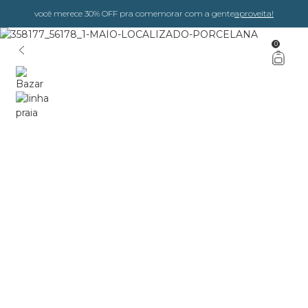
você merece 30% OFF pra comemorar com a gente
aproveita!
0