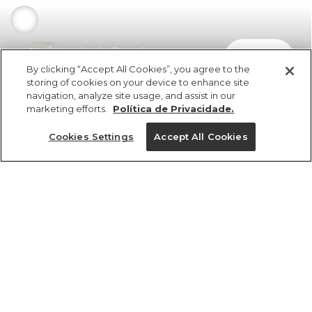
Maiô Localizado Porcelana
comprar
R$ 429,00
R$ 253,11
By clicking “Accept All Cookies”, you agree to the
storing of cookies on your device to enhance site
navigation, analyze site usage, and assist in our
marketing efforts.
Política de Privacidade.
Cookies Settings
Accept All Cookies
ref 358177_56178
Maiô Localizado
Porcelana
Tamanhos
R$ 429,00
R$ 253,11
2x R$ 126,55 sem juros
P
PP
GG
M
G
tamanhos
1 un.