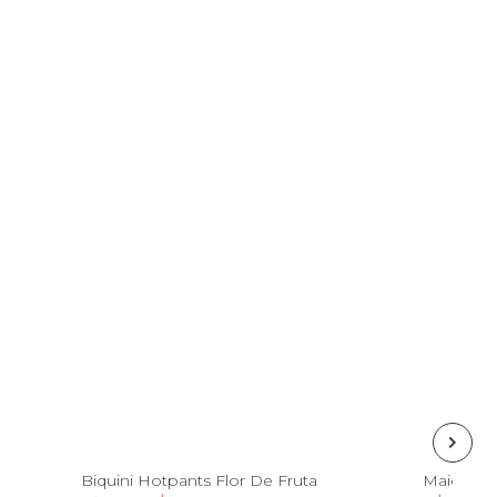
PP
P
M
G
GG
Biquini Hotpants Flor De Fruta
Maiô Dou