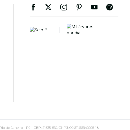
 Janeiro - RJ - CEP: 21535-510. CNPJ: 09.611.669/0005-18