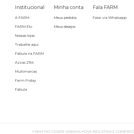
Pin e patch
Institucional
Minha conta
Fala FARM
A FARM
Meus pedidos
Falar via Whatsapp
Planner
FARM Etc
Meus desejos
Nossas lojas
Pochete
Trabalhe aqui
Porta
Fábula na FARM
incenso e
incensário
Azzas 2154
Porta
Multimarcas
isqueiro
Farm Friday
Fábula
Sabonete
Skate
Sling
FARM RIO CIDADE MARAVILHOSA INDUSTRIA E COMERCIO DE ROU