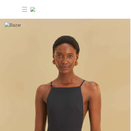
30% OFF ANIVERSÁRIO FARM
Novidades
Roupas
Novidades
Bazar
Roupas
Ver tudo
FARM Etc
Bazar