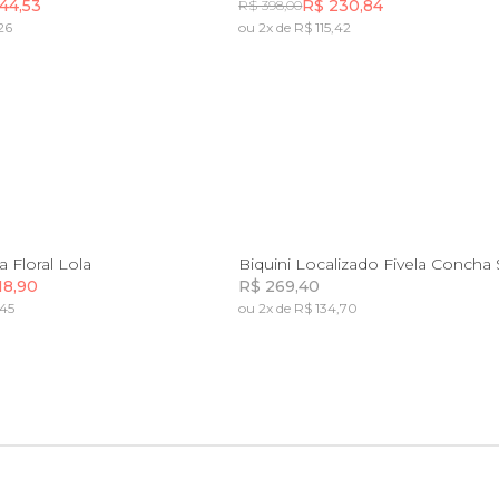
44,53
R$ 230,84
R$ 398,00
26
ou 2x de R$ 115,42
Incluir na mochila
Incluir na mochila
P
M
G
GG
PP
P
G
a Floral Lola
Biquini Localizado Fivela Concha 
18,90
R$ 269,40
,45
ou 2x de R$ 134,70
Incluir na mochila
Incluir na mochila