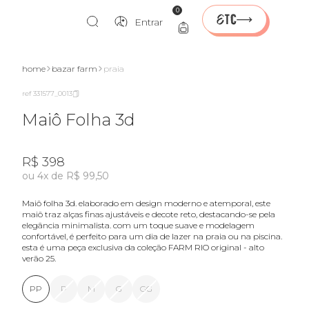
0
Entrar
home
bazar farm
praia
ref 331577_0013
Maiô Folha 3d
R$ 398
ou 4x de R$ 99,50
maiô folha 3d. elaborado em design moderno e atemporal, este
maiô traz alças finas ajustáveis e decote reto, destacando-se pela
elegância minimalista. com um toque suave e modelagem
confortável, é perfeito para um dia de lazer na praia ou na piscina.
esta é uma peça exclusiva da coleção FARM RIO original - alto
verão 25.
PP
P
M
G
GG