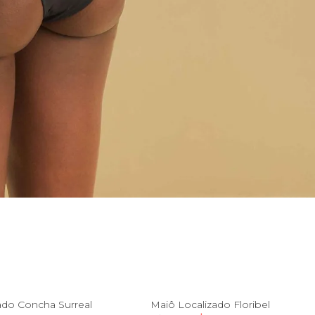
P
M
G
GG
PP
P
M
G
ado Concha Surreal
Maiô Localizado Floribel