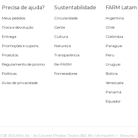
Precisa de ajuda?
Sustentabilidade
FARM Latam
Meus pedidos
Circularidade
Argentina
Troca e devolução
Gente
Chile
Entrega
Cultura
Colômbia
Promoções e cupons
Natureza
Paraguai
Produtos
Transparência
Peru
Regulamento de promo
Re-FARM
Uruguai
Políticas
Fornecedores
Bolívia
Aviso de privacidade
Venezuela
Panamá
Equador
PAS SA. - Av Coronel Phidias Tavora 360, Blc 1 Armazém 1 - Pavuna - Rio de