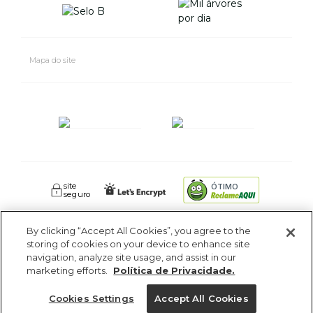
Mapa do site
site
ÓTIMO
seguro
By clicking “Accept All Cookies”, you agree to the
FARM RIO CIDADE MARAVILHOSA INDUSTRIA E COMERCIO DE
storing of cookies on your device to enhance site
ROUPAS SA. - Av Coronel Phidias Tavora 360, Blc 1 Armazém 1 -
navigation, analyze site usage, and assist in our
Pavuna - Rio de Janeiro - RJ - CEP: 21535-510. CNPJ: 09.611.669/0005-18
marketing efforts.
Política de Privacidade.
Cookies Settings
Accept All Cookies