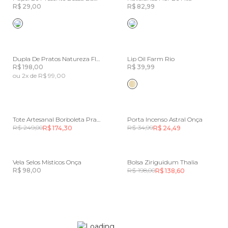
R$ 29,00
R$ 82,99
Dupla De Pratos Natureza Floral
Lip Oil Farm Rio
R$ 198,00
R$ 39,99
ou 2x de R$ 99,00
Tote Artesanal Borboleta Praia Rj Pequena
Porta Incenso Astral Onça
R$ 249,00
R$ 34,99
R$ 174,30
R$ 24,49
Vela Selos Místicos Onça
Bolsa Ziriguidum Thalia
R$ 98,00
R$ 198,00
R$ 138,60