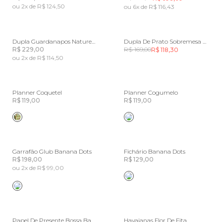
ou 2x de R$ 124,50
ou 6x de R$ 116,43
Dupla Guardanapos Natureza Floral
Dupla De Prato Sobremesa Natureza Floral
R$ 229,00
R$ 169,00
R$ 118,30
ou 2x de R$ 114,50
Planner Coquetel
Planner Cogumelo
R$ 119,00
R$ 119,00
Garrafão Glub Banana Dots
Fichário Banana Dots
R$ 198,00
R$ 129,00
ou 2x de R$ 99,00
Papel De Presente Bossa Banana
Havaianas Flor De Fita