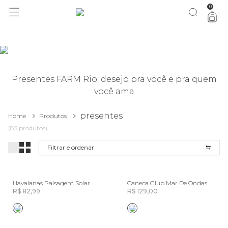
0
você merece 30% OFF pra comemorar com a gente
aproveita!
Presentes FARM Rio: desejo pra você e pra quem
você ama
presentes
Home
Produtos
(85 produtos)
Filtrar e ordenar
Havaianas Paisagem Solar
Caneca Glub Mar De Ondas
R$ 82,99
R$ 129,00