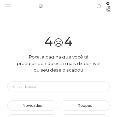
0
você merece 30% OFF pra comemorar com a gente
aproveita!
4
4
Poxa, a página que você tá
procurando não está mais disponível
ou seu desejo acabou
Novidades
Roupas