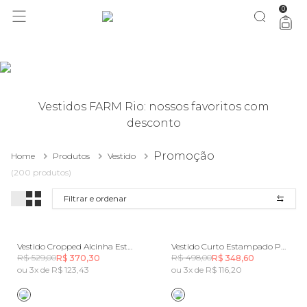
0
você merece 30% OFF pra comemorar com a gente
aproveita!
Vestidos FARM Rio: nossos favoritos com
desconto
Promoção
Home
Produtos
Vestido
(200 produtos)
Filtrar e ordenar
Vestido Cropped Alcinha Estampado Posto 6
Vestido Curto Estampado Posto 6
R$ 529,00
R$ 498,00
R$ 370,30
R$ 348,60
ou 3x de R$ 123,43
ou 3x de R$ 116,20