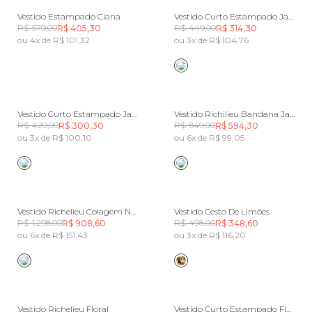
Vestido Estampado Ciana
Vestido Curto Estampado Jardim De Amora
R$ 579,00
R$ 449,00
R$ 405,30
R$ 314,30
ou 4x de R$ 101,32
ou 3x de R$ 104,76
Vestido Curto Estampado Jardim De Amora
Vestido Richilieu Bandana Jardim
R$ 429,00
R$ 849,00
R$ 300,30
R$ 594,30
ou 3x de R$ 100,10
ou 6x de R$ 99,05
Vestido Richelieu Colagem Navy
Vestido Cesto De Limões
R$ 1.298,00
R$ 498,00
R$ 908,60
R$ 348,60
ou 6x de R$ 151,43
ou 3x de R$ 116,20
Vestido Richelieu Floral
Vestido Curto Estampado Flor Do Deserto