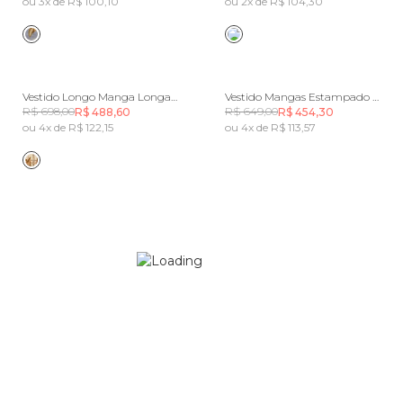
ou 3x de R$ 100,10
ou 2x de R$ 104,30
Vestido Longo Manga Longa Estampado Albânia
Vestido Mangas Estampado Lenço Riviera
R$ 698,00
R$ 649,00
R$ 488,60
R$ 454,30
ou 4x de R$ 122,15
ou 4x de R$ 113,57