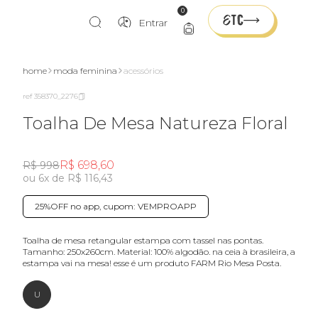
0
Entrar
home
moda feminina
acessórios
ref 358370_2276
Toalha De Mesa Natureza Floral
R$ 698,60
R$ 998
ou 6x de R$ 116,43
25%OFF no app, cupom: VEMPROAPP
Toalha de mesa retangular estampa com tassel nas pontas.
Tamanho: 250x260cm. Material: 100% algodão. na ceia à brasileira, a
estampa vai na mesa! esse é um produto FARM Rio Mesa Posta.
U