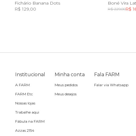
U
Fichário Banana Dots
Boné Vira La
R$ 129,00
R$ 1
R$ 229,00
Toalha
Incluir na mochila
Incluir na mochila
Travesseiro
Vela
Institucional
Minha conta
Fala FARM
A FARM
Meus pedidos
Falar via Whatsapp
FARM Etc
Meus desejos
Nossas lojas
Trabalhe aqui
Fábula na FARM
Azzas 2154