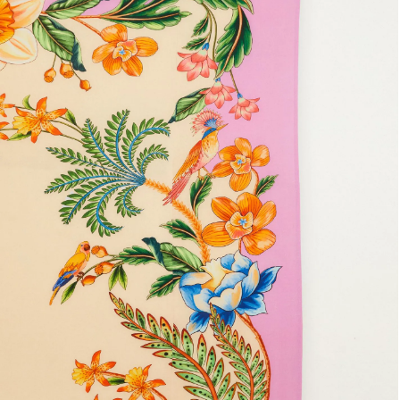
Frescobol
Lancheira
Lenço
Mala
Meia
Necessaire
Óculos de sol