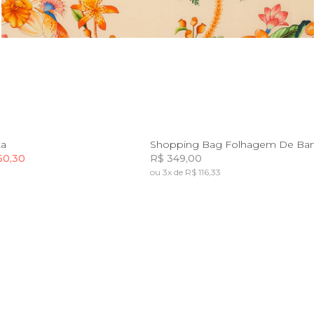
U
U
ta
Shopping Bag Folhagem De Ba
60,30
R$ 349,00
ou 3x de R$ 116,33
Incluir na mochila
Incluir na mochila
Incluir na mochila