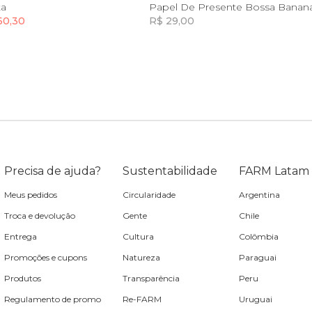
U
U
ta
Papel De Presente Bossa Banan
60,30
R$ 29,00
Incluir na mochila
Incluir na mochila
Incluir na mochila
Incluir na mochila
Precisa de ajuda?
Sustentabilidade
FARM Latam
Meus pedidos
Circularidade
Argentina
Troca e devolução
Gente
Chile
Entrega
Cultura
Colômbia
Promoções e cupons
Natureza
Paraguai
Produtos
Transparência
Peru
Regulamento de promo
Re-FARM
Uruguai