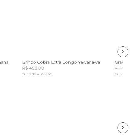
U
nana
Brinco Cobra Extra Longo Yawanawa
Gravata E
R$ 498,00
R
R$ 398,00
ou 5x de R$ 99,60
ou 2x de R$ 
Incluir na mochila
Incluir na mochila