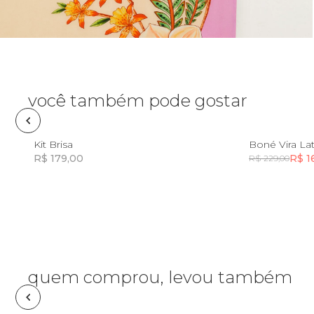
Pin e patch
Planner
Pochete
você também pode gostar
Porta
incenso e
U
Kit Brisa
Boné Vira La
incensário
R$ 179,00
R$ 1
R$ 229,00
Porta
isqueiro
Incluir na mochila
Incluir na mochila
Sabonete
Skate
quem comprou, levou também
Sling