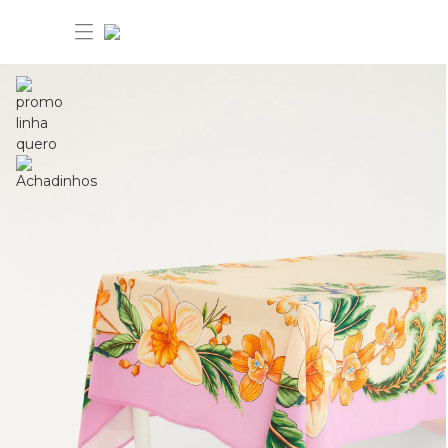
30% OFF ANIVERSÁRIO FARM
Novidades
Roupas
Novidades
Bazar
Roupas
Ver tudo
FARM Etc
Bazar