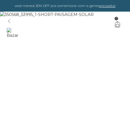
você merece 30% OFF pra comemorar com a gente
aproveita!
0