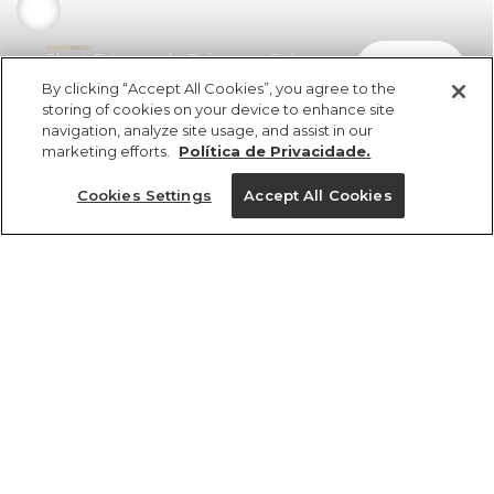
Short Estampado Paisagem Solar
comprar
R$ 279,00
R$ 150,66
By clicking “Accept All Cookies”, you agree to the
storing of cookies on your device to enhance site
navigation, analyze site usage, and assist in our
marketing efforts.
Política de Privacidade.
Cookies Settings
Accept All Cookies
ref 350568_53995
Short Estampado
Paisagem Solar
Tamanhos
Tamanhos
Tamanhos
Tamanhos
R$ 279,00
R$ 150,66
PP
PP
PP
PP
P
P
P
P
M
M
M
M
G
G
G
G
GG
GG
GG
GG
tamanhos
1 un.
PP
P
M
G
GG
1 un.
Ver medidas da peça
Ver medidas da peça
Ver medidas da peça
Ver medidas da peça