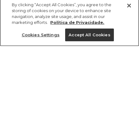
By clicking “Accept All Cookies”, you agree to the
storing of cookies on your device to enhance site
navigation, analyze site usage, and assist in our
marketing efforts.
Política de Privacidade.
ref 351169_53996
Saia Estampada
Cookies Settings
Accept All Cookies
Paisagem Tropical
Tamanhos
R$ 498,00
R$ 249,00
2x R$ 124,50 sem juros
tamanhos
PP
P
M
G
GG
PP
P
M
G
GG
1 un.
1 un.
Ver medidas da peça
Ver medidas da peça
Experimente
Novidade