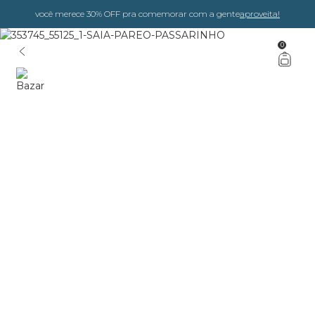
você merece 30% OFF pra comemorar com a gente
aproveita!
0