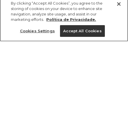
R$ 329,00
R$ 180,95
By clicking “Accept All Cookies”, you agree to the
storing of cookies on your device to enhance site
navigation, analyze site usage, and assist in our
marketing efforts.
Política de Privacidade.
Cookies Settings
Accept All Cookies
ref 353745_55125
Saia Pareô
Passarinho
Tamanhos
R$ 329,00
R$ 180,95
PP
P
M
G
GG
tamanhos
1 un.
PP
P
M
G
GG
1 un.
Ver medidas da peça
Experimente
Novidade