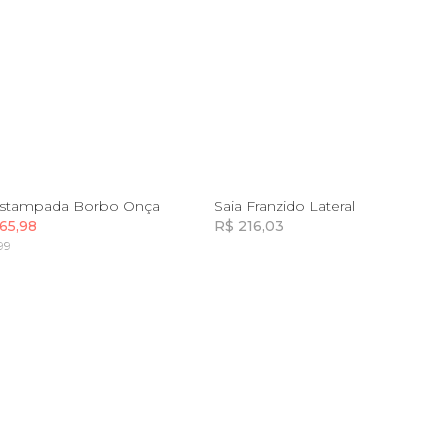
PP
P
GG
M
GG
Estampada Borbo Onça
Saia Franzido Lateral
65,98
R$ 216,03
99
Incluir na mochila
Incluir na mochila