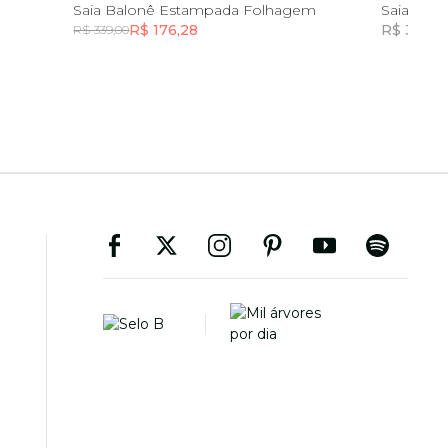
G
PP
P
M
G
GG
Saia Balonê Estampada Folhagem
Saia Curt
R$ 176,28
R$ 316,9
R$ 339,00
Incluir na mochila