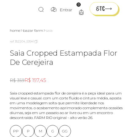
0
Entrar
home
bazar farm
saia
ref 352204_53941
Saia Cropped Estampada Flor
De Cerejeira
R$ 197,45
R$ 359
saia cropped estampada flor de cerejeira é a peça ideal para um
visual leve e casual. com um corte fluido e cintura média, aposta
em uma modelagem solta que permite liberdade nos
movimentos. o acabamento aprimorado complementa ocasiões
diurnas, seja em um passeio ao ar livre ou em um encontro
descontraído. FARM RIO original - alto verão 26.
PP
P
M
G
GG