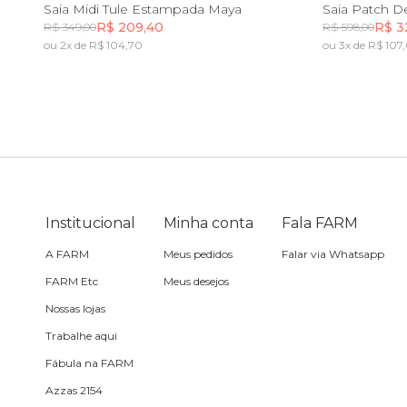
PP
M
G
GG
PP
Saia Midi Tule Estampada Maya
Saia Patch 
R$ 209,40
R$ 3
R$ 349,00
R$ 598,00
Travesseiro
ou 2x de R$ 104,70
ou 3x de R$ 107
Incluir na mochila
Vela
Institucional
Minha conta
Fala FARM
A FARM
Meus pedidos
Falar via Whatsapp
FARM Etc
Meus desejos
Nossas lojas
Trabalhe aqui
Fábula na FARM
Azzas 2154