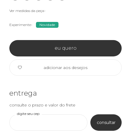
Ver medidas da peça
Experimente
Novidade
eu quero
adicionar aos desejos
entrega
consulte o prazo e valor do frete
digite seu cep
consultar