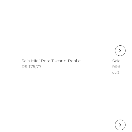
G
P
Saia Midi Reta Tucano Real e
Saia Pat
R$ 175,77
R
R$ 598,00
ou 3x de R$
Incluir na mochila
Incluir na mochila