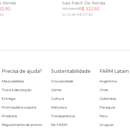
P
M
G
GG
PP
P
M
G
G
De Renda
Saia Patch De Renda
22,92
R$ 322,92
R$ 598,00
,64
ou 3x de R$ 107,64
Incluir na mochila
Incluir na mochila
Precisa de ajuda?
Sustentabilidade
FARM Latam
Meus pedidos
Circularidade
Argentina
Troca e devolução
Gente
Chile
Entrega
Cultura
Colômbia
Promoções e cupons
Natureza
Paraguai
Produtos
Transparência
Peru
Regulamento de promo
Re-FARM
Uruguai