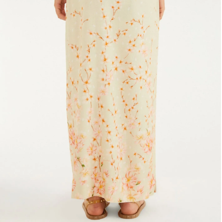
Lancheira
Lenço
Mala
Meia
Necessaire
Óculos de sol
Pin e patch