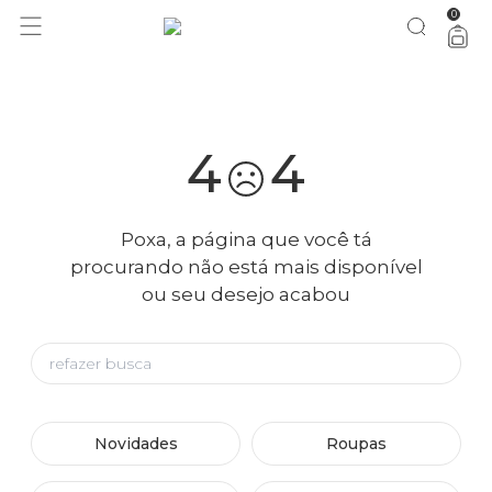
0
você merece 30% OFF pra comemorar com a gente
aproveita!
4
4
Poxa, a página que você tá
procurando não está mais disponível
ou seu desejo acabou
Novidades
Roupas