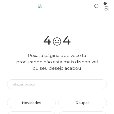
0
você merece 30% OFF pra comemorar com a gente
aproveita!
4
4
Poxa, a página que você tá
procurando não está mais disponível
ou seu desejo acabou
Novidades
Roupas