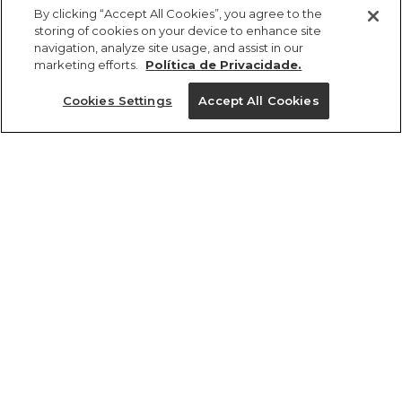
comprar
R$ 898,00
R$ 484,92
By clicking “Accept All Cookies”, you agree to the
storing of cookies on your device to enhance site
navigation, analyze site usage, and assist in our
marketing efforts.
Política de Privacidade.
Cookies Settings
Accept All Cookies
ref 351232_7112
Vestido Bordado
Caipirinha
Tamanhos
R$ 898,00
R$ 484,92
4x R$ 121,23 sem juros
PP
P
M
G
GG
tamanhos
1 un.
1 un.
PP
P
M
G
GG
Ver medidas da peça
Experimente
Novidade