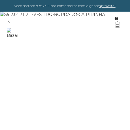
você merece 30% OFF pra comemorar com a gente
aproveita!
0