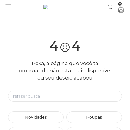
0
bazar FARM Rio: tudo 50% OFF
vem ver
4
4
Poxa, a página que você tá
procurando não está mais disponível
ou seu desejo acabou
Novidades
Roupas