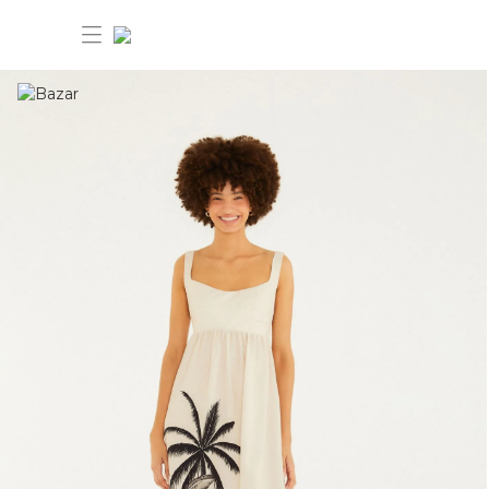
30% OFF ANIVERSÁRIO FARM
Novidades
Roupas
Novidades
Bazar
Roupas
Ver tudo
FARM Etc
Bazar