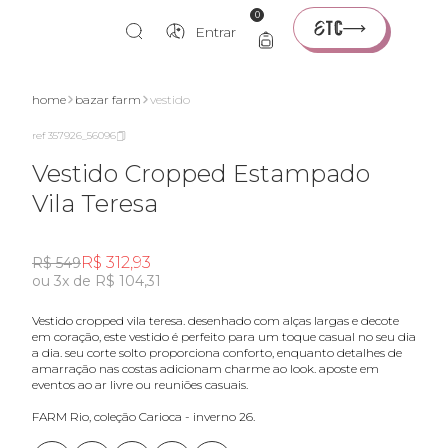
0
Entrar
home
bazar farm
vestido
ref 357926_56096
Vestido Cropped Estampado
Vila Teresa
R$ 312,93
R$ 549
ou 3x de R$ 104,31
vestido cropped vila teresa. desenhado com alças largas e decote
em coração, este vestido é perfeito para um toque casual no seu dia
a dia. seu corte solto proporciona conforto, enquanto detalhes de
amarração nas costas adicionam charme ao look. aposte em
eventos ao ar livre ou reuniões casuais.
FARM Rio, coleção Carioca - inverno 26.