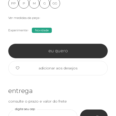
PP
P
M
G
GG
Ver medidas da peça
Experimente
Novidade
eu quero
adicionar aos desejos
entrega
consulte o prazo e valor do frete
digite seu cep