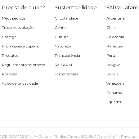
Precisa de ajuda?
Sustentabilidade
FARM Latam
Meus pedidos
Circularidade
Argentina
Troca e devolução
Gente
Chile
Entrega
Cultura
Colômbia
Promoções e cupons
Natureza
Paraguai
Produtos
Transparência
Peru
Regulamento de promo
Re-FARM
Uruguai
Políticas
Fornecedores
Bolívia
Aviso de privacidade
Venezuela
Panamá
Equador
PAS SA. - Av Coronel Phidias Tavora 360, Blc 1 Armazém 1 - Pavuna - Rio de