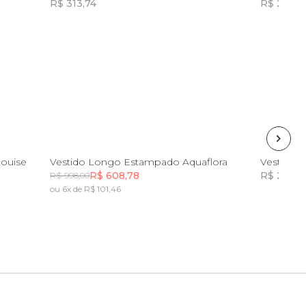
R$ 313,74
R$ 201,0
Incluir na mochila
Incluir na mochila
GG
Louise
Vestido Longo Estampado Aquaflora
Vestido 
R$ 608,78
R$ 267,7
R$ 998,00
ou 6x de R$ 101,46
Incluir na mochila
Incluir na mochila