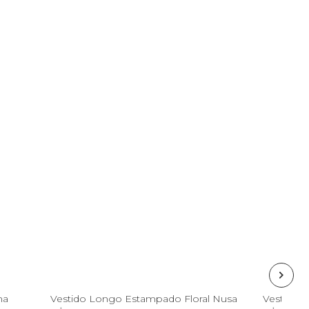
GG
na
Vestido Longo Estampado Floral Nusa
Vestido C