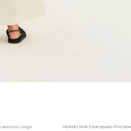
G
GG
G
GG
sparencia Longo
Vestido Midi Estampado Porcela