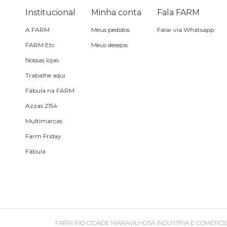
Pin e patch
Institucional
Minha conta
Fala FARM
A FARM
Meus pedidos
Falar via Whatsapp
Planner
FARM Etc
Meus desejos
Nossas lojas
Pochete
Trabalhe aqui
Porta
Fábula na FARM
incenso e
incensário
Azzas 2154
Porta
Multimarcas
isqueiro
Farm Friday
Fábula
Sabonete
Skate
Sling
FARM RIO CIDADE MARAVILHOSA INDUSTRIA E COMERCIO DE ROU