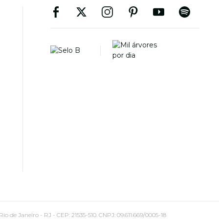
 Janeiro - RJ - CEP: 21535-510. CNPJ: 09.611.669/0005-18