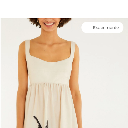
você merece 30% OFF pra comemorar com a gente
aproveita!
Experimente