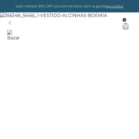
você merece 30% OFF pra comemorar com a gente
aproveita!
0