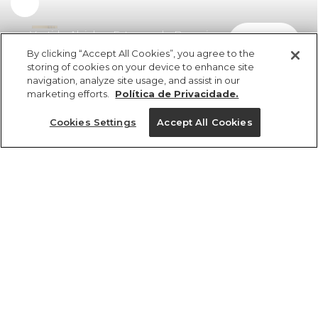
Vestido Alcinhas Estampado Boemia
comprar
R$ 398,00
R$ 238,80
By clicking “Accept All Cookies”, you agree to the
storing of cookies on your device to enhance site
navigation, analyze site usage, and assist in our
marketing efforts.
Política de Privacidade.
Cookies Settings
Accept All Cookies
ref 356348_56465
Vestido Alcinhas
Estampado Boemia
Tamanhos
R$ 398,00
R$ 238,80
2x R$ 119,40 sem juros
PP
GG
P
M
G
tamanhos
1 un.
1 un.
PP
P
M
G
GG
Ver medidas da peça