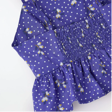
Frescobol
Lancheira
Lenço
Mala
Meia
Necessaire
Óculos de sol