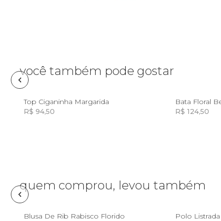
Pin e patch
Planner
Pochete
você também pode gostar
Porta
incenso e
10
Top Ciganinha Margarida
Bata Floral B
incensário
R$ 94,50
R$ 124,50
Porta
isqueiro
Incluir na mochila
Incluir na mochila
Sabonete
Skate
quem comprou, levou também
Sling
8
10
12
14
Blusa De Rib Rabisco Florido
Polo Listrada