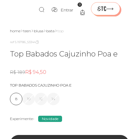
0
Entrar
home
teen
blusa
bata
top
ref 5.19786_53344
Top Babados Cajuzinho Poa e
R$ 94,50
R$ 189
TOP BABADOS CAJUZINHO POA E
8
10
12
14
Experimente
Novidade