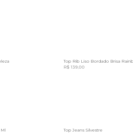
10
8
eleza
Top Rib Liso Bordado Brisa Rai
R$ 139,00
Incluir na mochila
Incluir na mochila
Incluir na mochila
Incluir na mochila
8
10
12
14
 Ml
Top Jeans Silvestre