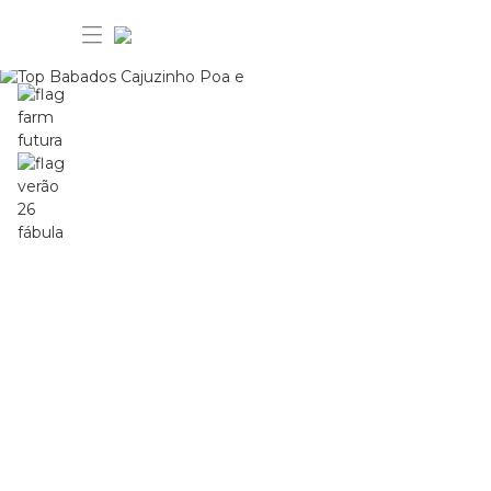
30% OFF ANIVERSÁRIO FARM
Novidades
Roupas
Novidades
Bazar
Roupas
Ver tudo
FARM Etc
Bazar