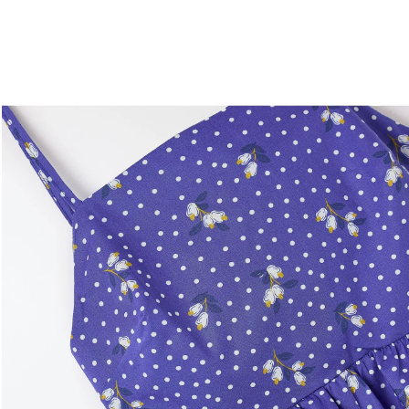
você merece 30% OFF pra comemorar com a gente
aproveita!
Experimente