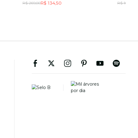
R$ 134,50
R
R$ 269,00
R$ 169,00
Incluir na mochila