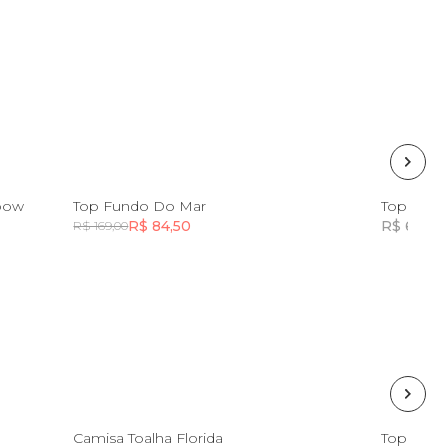
8
10
12
14
nbow
Top Fundo Do Mar
Top Malh
R$ 84,50
R$ 64,50
R$ 169,00
Incluir na mochila
8
10
12
14
Camisa Toalha Florida
Top Laranj