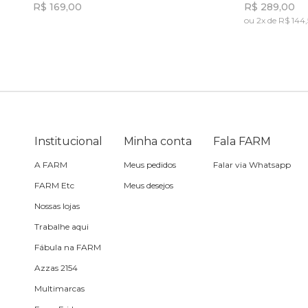
R$ 169,00
R$ 289,00
ou 2x de R$ 144
Toalha
Incluir na mochila
Travesseiro
Vela
Institucional
Minha conta
Fala FARM
A FARM
Meus pedidos
Falar via Whatsapp
FARM Etc
Meus desejos
Nossas lojas
Trabalhe aqui
Fábula na FARM
Azzas 2154
Multimarcas