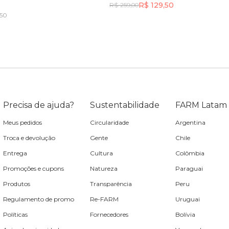
R$ 129,50
R$ 259,00
,50
Incluir na mochila
Incluir na mochila
Incluir na mochila
Precisa de ajuda?
Sustentabilidade
FARM Latam
Meus pedidos
Circularidade
Argentina
Troca e devolução
Gente
Chile
Entrega
Cultura
Colômbia
Promoções e cupons
Natureza
Paraguai
Produtos
Transparência
Peru
Regulamento de promo
Re-FARM
Uruguai
Políticas
Fornecedores
Bolívia