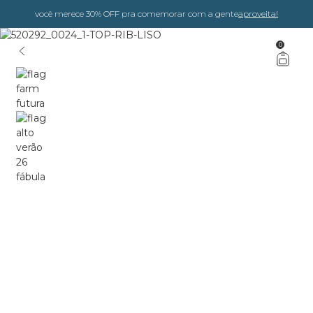
você merece 30% OFF pra comemorar com a gente
aproveita!
0