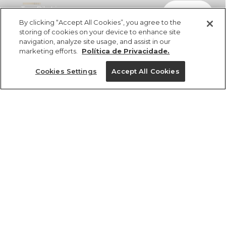
Top Rib Liso
comprar
R$ 98,00
R$ 49,00
By clicking “Accept All Cookies”, you agree to the
storing of cookies on your device to enhance site
navigation, analyze site usage, and assist in our
marketing efforts.
Política de Privacidade.
Cookies Settings
Accept All Cookies
ref 5.20292_0024
Top Rib Liso
Tamanhos
R$ 98,00
R$ 49,00
cores
8
10
12
14
1 un.
1 un.
Ver medidas da peça
tamanhos