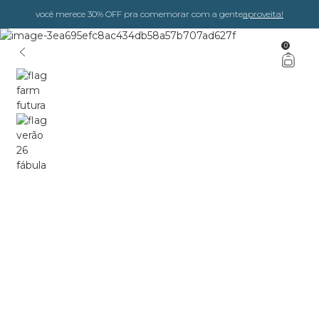
você merece 30% OFF pra comemorar com a gente
aproveita!
0