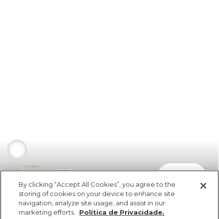
Camiseta Silk Onca
comprar
R$ 84,50
By clicking “Accept All Cookies”, you agree to the
storing of cookies on your device to enhance site
navigation, analyze site usage, and assist in our
marketing efforts.
Política de Privacidade.