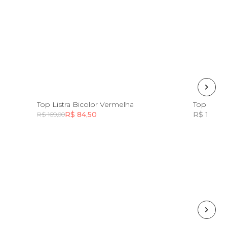
8
10
12
14
Top Listra Bicolor Vermelha
Top Rib 
R$ 84,50
R$ 139,0
R$ 169,00
Incluir na mochila