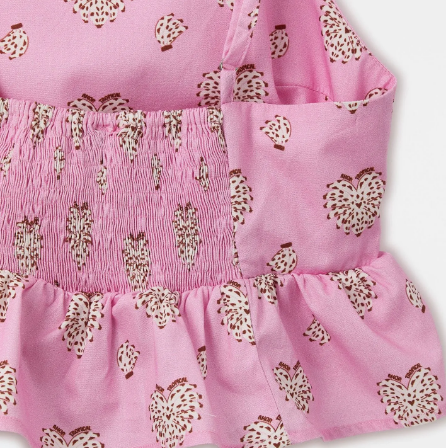
Frescobol
Lancheira
Lenço
Mala
Meia
Necessaire
Óculos de sol