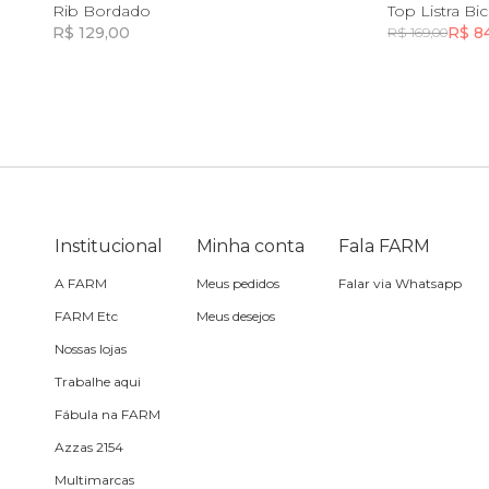
10
12
14
8
Rib Bordado
Top Listra Bi
R$ 129,00
R$ 8
R$ 169,00
Toalha
Incluir na mochila
Travesseiro
Vela
Institucional
Minha conta
Fala FARM
A FARM
Meus pedidos
Falar via Whatsapp
FARM Etc
Meus desejos
Nossas lojas
Trabalhe aqui
Fábula na FARM
Azzas 2154
Multimarcas