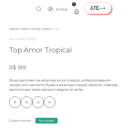
0
Entrar
home
teen
blusa
bata
top
ref 5.21748_57115
Top Amor Tropical
R$ 189
blusa para teen na estampa amor tropical. confeccionada em
viscose, tem caimento fluido e estampa tropical vibrante. indicada
para compor looks casuais e alegres no verão.
8
10
12
14
Experimente
Novidade