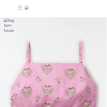
30% OFF ANIVERSÁRIO FARM
Novidades
Roupas
Novidades
Bazar
Roupas
Ver tudo
FARM Etc
Bazar