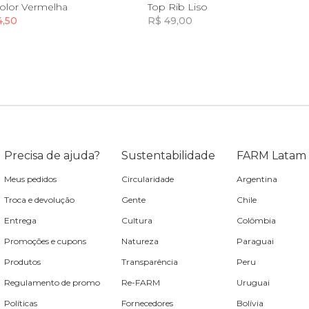
10
12
14
8
color Vermelha
Top Rib Liso
4,50
R$ 49,00
Incluir na mochila
Incluir na mochila
Incluir na mochila
Precisa de ajuda?
Sustentabilidade
FARM Latam
Meus pedidos
Circularidade
Argentina
Troca e devolução
Gente
Chile
Entrega
Cultura
Colômbia
Promoções e cupons
Natureza
Paraguai
Produtos
Transparência
Peru
Regulamento de promo
Re-FARM
Uruguai
Políticas
Fornecedores
Bolívia