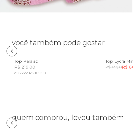
Pin e patch
Planner
Pochete
você também pode gostar
Porta
incenso e
8
10
12
Top Paraiso
Top Lycra Mi
incensário
R$ 219,00
R$ 6
R$ 129,00
Porta
ou 2x de R$ 109,50
isqueiro
Incluir na mochila
Sabonete
Skate
quem comprou, levou também
Sling