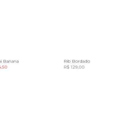
8
12
10
12
14
ni Banana
Rib Bordado
4,50
R$ 129,00
Incluir na mochila
Incluir na mochila