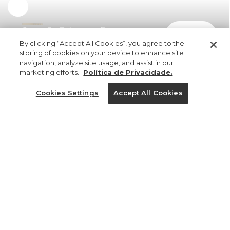
Experimente
Canga Fio Tinto Listra Bananeira
comprar
R$ 398,00
R$ 218,90
By clicking “Accept All Cookies”, you agree to the
storing of cookies on your device to enhance site
navigation, analyze site usage, and assist in our
marketing efforts.
Política de Privacidade.
Cookies Settings
Accept All Cookies
ref 357229_55440
Canga Fio Tinto
Listra Bananeira
Tamanhos
Tamanhos
Tamanhos
Tamanhos
R$ 398,00
R$ 218,90
2x R$ 109,45 sem juros
PP
PP
PP
U
P
P
P
M
M
M
G
G
G
GG
GG
GG
tamanhos
1 un.
1 un.
U
Ver medidas da peça
Ver medidas da peça
Ver medidas da peça
Ver medidas da peça