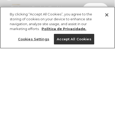
Pantacourt Bordada Floral Lina
comprar
R$ 598,00
R$ 340,86
By clicking “Accept All Cookies”, you agree to the
storing of cookies on your device to enhance site
navigation, analyze site usage, and assist in our
marketing efforts.
Política de Privacidade.
Cookies Settings
Accept All Cookies
ref 357168_0003
Pantacourt Bordada
Floral Lina
Tamanhos
R$ 598,00
R$ 340,86
3x R$ 113,62 sem juros
M
G
GG
PP
P
tamanhos
1 un.
1 un.
PP
P
M
G
GG
Ver medidas da peça