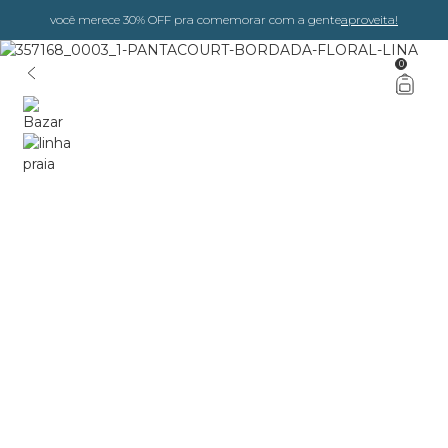
você merece 30% OFF pra comemorar com a gente
aproveita!
0