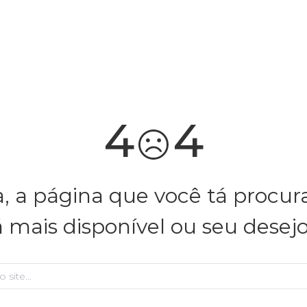
você merece 30% OFF pra comemorar com a gente
aproveita!
4
4
, a página que você tá procu
á mais disponível ou seu desej