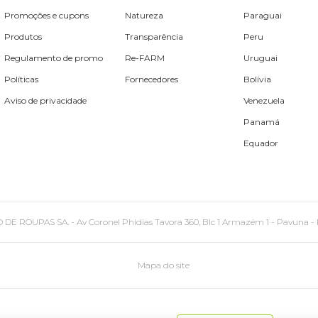
Promoções e cupons
Natureza
Paraguai
Produtos
Transparência
Peru
Regulamento de promo
Re-FARM
Uruguai
Políticas
Fornecedores
Bolívia
Aviso de privacidade
Venezuela
Panamá
Equador
PAS SA. - Av Coronel Phidias Tavora 360, Blc 1 Armazém 1 - Pavuna - Rio de
Mapa do site