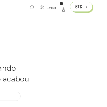
0
Entrar
rando
o acabou