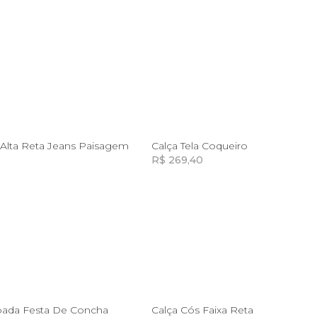
6
38
40
44
46
PP
P
a Alta Reta Jeans Paisagem
Calça Tela Coqueiro
R$ 269,40
Incluir na mochila
Incluir na mochila
P
M
P
GG
pada Festa De Concha
Calça Cós Faixa Reta