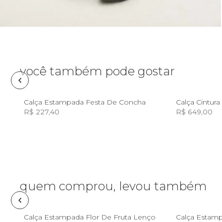
Óculos de sol
Pin e patch
Planner
você também pode gostar
Pochete
P
M
34
3
Calça Estampada Festa De Concha
Calça Cintur
R$ 227,40
R$ 649,00
Porta incenso e incensário
Incluir na mochila
Porta isqueiro
Sabonete
quem comprou, levou também
Skate
PP
P
M
G
GG
Calça Estampada Flor De Fruta Lenço
Calça Estam