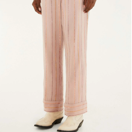
Fone e headphone
Frescobol
Lancheira
Lenço
Mala
Meia
Necessaire