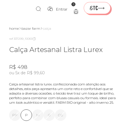
0
Entrar
home
bazar farm
calça
ref 337299_10069
Calça Artesanal Listra Lurex
R$ 498
ou 5x de R$ 99,60
calça artesanal listra lurex. confeccionada com atenção aos
detalhes, esta peça apresenta um corte reto e confortável que se
adapta a diversas ocasiões. o tecido leve traz um toque de brilho,
perfeito para combinar com blusas casuais ou formais. ideal para
um look autêntico e versátil. FARM RIO original - alto inverno 25.
PP
P
M
G
GG