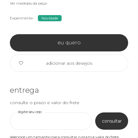
Ver medidas da peça
Experimente
Novidade
eu quero
adicionar aos desejos
entrega
consulte o prazo e valor do frete
digite seu cep
consultar
selecione um tamanho para consultar o prazo e valor do frete