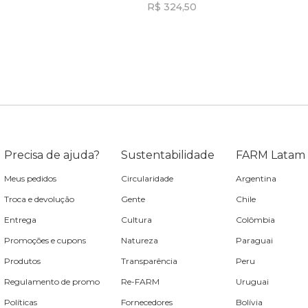
R$ 324,50
Incluir na mochila
Incluir na mochila
Precisa de ajuda?
Sustentabilidade
FARM Latam
Meus pedidos
Circularidade
Argentina
Troca e devolução
Gente
Chile
Entrega
Cultura
Colômbia
Promoções e cupons
Natureza
Paraguai
Produtos
Transparência
Peru
Regulamento de promo
Re-FARM
Uruguai
Políticas
Fornecedores
Bolívia