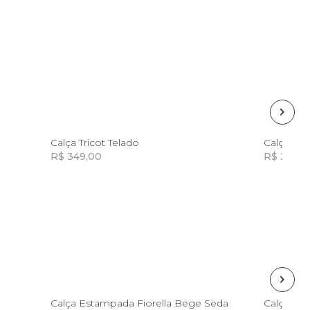
P
G
Calça Tricot Telado
Calça Es
R$ 349,00
R$ 298,8
Incluir na mochila
PP
Calça Estampada Fiorella Bege Seda
Calça Es