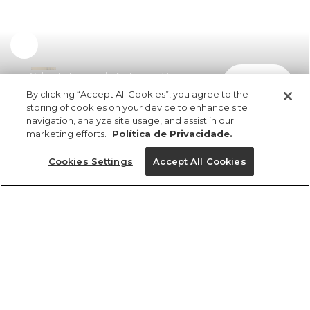
Calça Estampada Natureza Verde
comprar
R$ 429,00
R$ 244,53
By clicking “Accept All Cookies”, you agree to the
storing of cookies on your device to enhance site
navigation, analyze site usage, and assist in our
marketing efforts.
Política de Privacidade.
Cookies Settings
Accept All Cookies
ref 359781_56544
Calça Estampada
Natureza Verde
Tamanhos
Tamanhos
Tamanhos
Tamanhos
R$ 429,00
R$ 244,53
2x R$ 122,26 sem juros
PP
PP
PP
P
PP
P
P
P
M
M
M
M
GG
G
G
G
GG
GG
GG
G
tamanhos