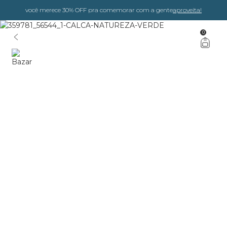
você merece 30% OFF pra comemorar com a gente
aproveita!
0