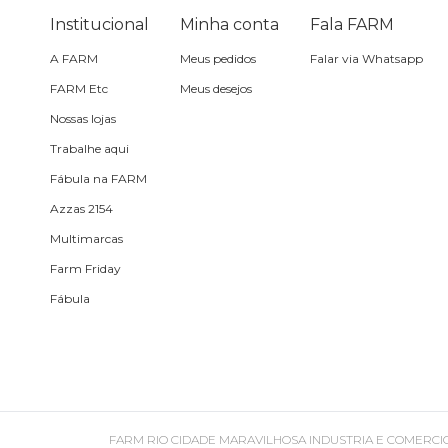
Óculos de sol
Institucional
Minha conta
Fala FARM
A FARM
Meus pedidos
Falar via Whatsapp
Pin e patch
FARM Etc
Meus desejos
Nossas lojas
Planner
Trabalhe aqui
Fábula na FARM
Pochete
Azzas 2154
Multimarcas
Porta incenso e incensário
Farm Friday
Fábula
Porta isqueiro
Sabonete
Skate
FARM RIO CIDADE MARAVILHOSA INDUSTRIA E COMERCIO DE ROU