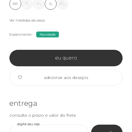
PP
P
M
G
GG
Ver medidas da peça
Experimente
Novidade
eu quero
adicionar aos desejos
entrega
consulte o prazo e valor do frete
digite seu cep