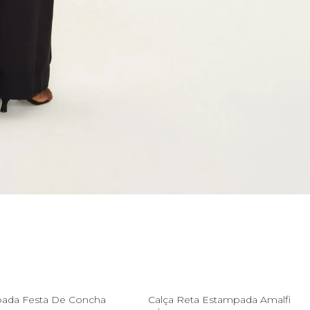
P
M
P
pada Festa De Concha
Calça Reta Estampada Amalfi