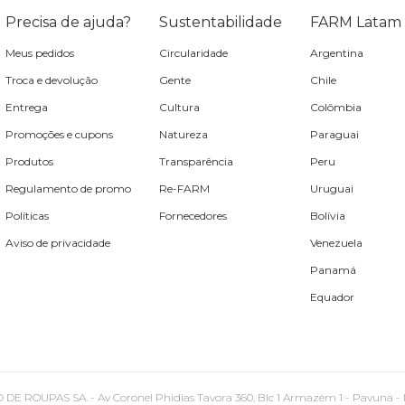
Precisa de ajuda?
Sustentabilidade
FARM Latam
Meus pedidos
Circularidade
Argentina
Troca e devolução
Gente
Chile
Entrega
Cultura
Colômbia
Promoções e cupons
Natureza
Paraguai
Produtos
Transparência
Peru
Regulamento de promo
Re-FARM
Uruguai
Políticas
Fornecedores
Bolívia
Aviso de privacidade
Venezuela
Panamá
Equador
PAS SA. - Av Coronel Phidias Tavora 360, Blc 1 Armazém 1 - Pavuna - Rio de