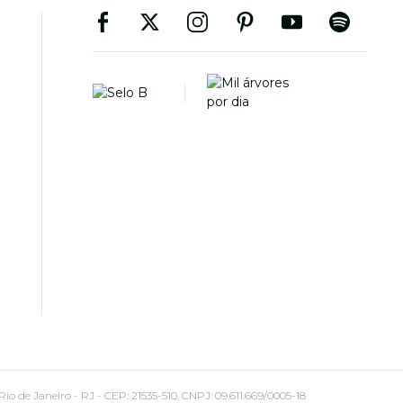
 Janeiro - RJ - CEP: 21535-510. CNPJ: 09.611.669/0005-18