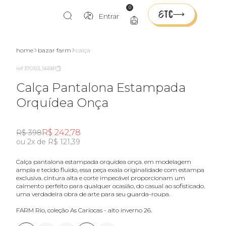
0
Entrar
home
bazar farm
calça
ref 370153_56681
Calça Pantalona Estampada
Orquídea Onça
R$ 242,78
R$ 398
ou 2x de R$ 121,39
calça pantalona estampada orquídea onça. em modelagem
ampla e tecido fluido, essa peça exala originalidade com estampa
exclusiva. cintura alta e corte impecável proporcionam um
caimento perfeito para qualquer ocasião, do casual ao sofisticado.
uma verdadeira obra de arte para seu guarda-roupa.
FARM Rio, coleção As Cariocas - alto inverno 26.