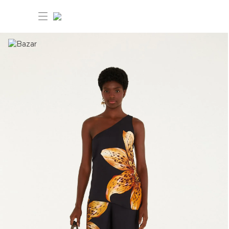
30% OFF ANIVERSÁRIO FARM
Novidades
30% OFF ANIVERSÁRIO
FARM
Roupas
Novidades
Ver tudo
Bazar
Roupas
Ver tudo
Vestidos com 30%
FARM Etc
Bazar