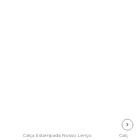
P
Calça Estampada Nosso Lenço
Calça Mo