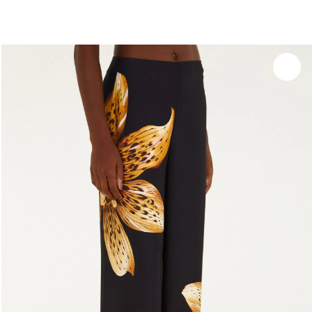
você merece 30% OFF pra comemorar com a gente
aproveita!
Experimente