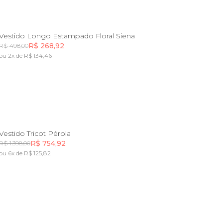
P
G
GG
Vestido Longo Estampado Floral Siena
R$ 268,92
R$ 498,00
ou 2x de R$ 134,46
Incluir na mochila
PP
P
M
G
GG
Vestido Tricot Pérola
R$ 754,92
R$ 1.398,00
ou 6x de R$ 125,82
Incluir na mochila