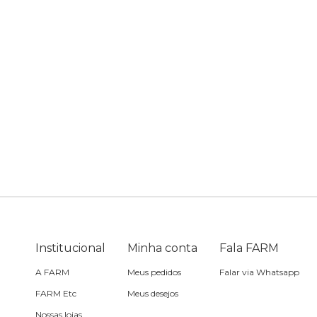
Camping
Casaco
Saia
Canga
Fantasia
Calça
Cartão postal
Acessório
Casaco
Carteira
Jeans
Cooler
Praia
Corda de celular
Acessório
Institucional
Minha conta
Fala FARM
Espelho de bolsa
A FARM
Meus pedidos
Falar via Whatsapp
FARM Etc
Meus desejos
Estojo
Nossas lojas