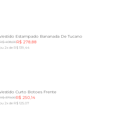
P
G
GG
Vestido Estampado Bananada De Tucano
R$ 278,88
R$ 498,00
ou 2x de R$ 139,44
Incluir na mochila
P
G
GG
Vestido Curto Botoes Frente
R$ 250,14
R$ 379,00
ou 2x de R$ 125,07
Incluir na mochila