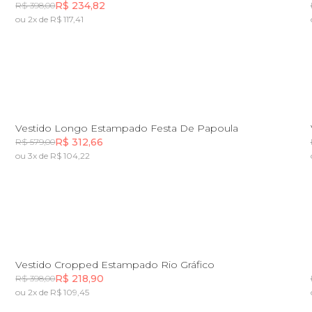
R$ 234,82
R$ 398,00
ou 2x de R$ 117,41
Incluir na mochila
P
M
G
GG
Vestido Longo Estampado Festa De Papoula
R$ 312,66
R$ 579,00
ou 3x de R$ 104,22
Incluir na mochila
PP
P
M
Vestido Cropped Estampado Rio Gráfico
R$ 218,90
R$ 398,00
ou 2x de R$ 109,45
Incluir na mochila