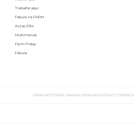
Trabalhe aqui
Fone e headphone
Fábula na FARM
Azzas 2154
Frescobol
Multimarcas
Farm Friday
Lancheira
Fábula
Lenço
Mala
FARM RIO CIDADE MARAVILHOSA INDUSTRIA E COMERCIO DE ROU
Meia
Necessaire