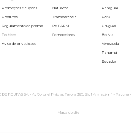
Promoções e cupons
Natureza
Paraguai
Produtos
Transparência
Peru
Regulamento de promo
Re-FARM
Uruguai
Políticas
Fornecedores
Bolívia
Aviso de privacidade
Venezuela
Panamá
Equador
PAS SA. - Av Coronel Phidias Tavora 360, Blc 1 Armazém 1 - Pavuna - Rio de
Mapa do site