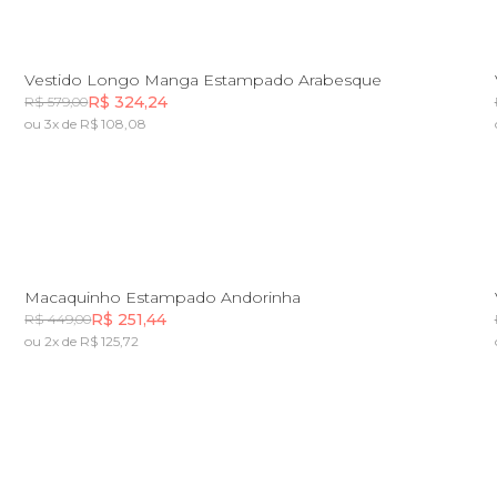
PP
P
G
Vestido Longo Manga Estampado Arabesque
R$ 324,24
R$ 579,00
ou 3x de R$ 108,08
Incluir na mochila
PP
G
GG
Macaquinho Estampado Andorinha
R$ 251,44
R$ 449,00
ou 2x de R$ 125,72
Incluir na mochila