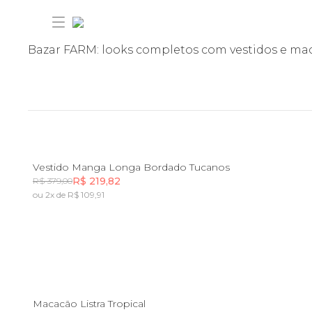
Bazar FARM: looks completos com vestidos e ma
30% ANIVERSÁRIO FARM
PP
P
M
G
GG
Vestido Manga Longa Bordado Tucanos
Novidades
R$ 219,82
R$ 379,00
30% ANIVERSÁRIO FARM
ou 2x de R$ 109,91
Incluir na mochila
Roupas
Novidades
Ver tudo
Bazar
Roupas
Vestidos com 30%
Ver tudo
PP
P
M
GG
FARM Etc
Macacão Listra Tropical
Bazar