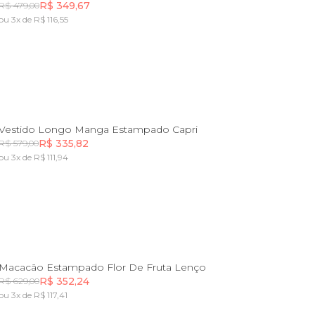
R$ 349,67
R$ 479,00
ou 3x de R$ 116,55
Incluir na mochila
PP
P
M
GG
Vestido Longo Manga Estampado Capri
R$ 335,82
R$ 579,00
ou 3x de R$ 111,94
Incluir na mochila
M
G
GG
Macacão Estampado Flor De Fruta Lenço
R$ 352,24
R$ 629,00
ou 3x de R$ 117,41
Incluir na mochila