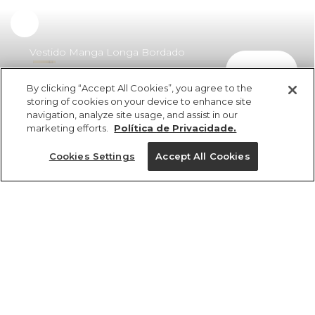
Vestido Manga Longa Bordado
comprar
Tucanos
By clicking “Accept All Cookies”, you agree to the
R$ 379,00
R$ 219,82
storing of cookies on your device to enhance site
navigation, analyze site usage, and assist in our
marketing efforts.
Política de Privacidade.
Cookies Settings
Accept All Cookies
ref 359552_07058
Vestido Manga
Longa Bordado
Tamanhos
Tucanos
R$ 379,00
R$ 219,82
PP
P
M
G
GG
2x R$ 109,91 sem juros
1 un.