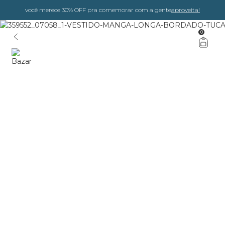
você merece 30% OFF pra comemorar com a gente
aproveita!
0